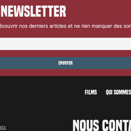
 newsletter
couvrir nos derniers articles et ne rien manquer des so
carno 2026: Taxi
Festival de Locarno 2026: Danc
With Wolves
Envoyer
FILMS
QUI SOMMES
Nous cont
ats