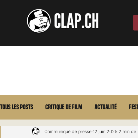
Tous les posts
Critique de film
Actualité
Fes
Max Borg
Laurent Scherlen
Memento
E
Communiqué de presse
12 juin 2025
2 min de 