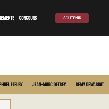
NEMENTS
CONCOURS
SOUTENIR
phael Fleury
Jean-Marc Detrey
Remy Dewarrat
La chronique du MCU
Cinéma Suisse
Archives