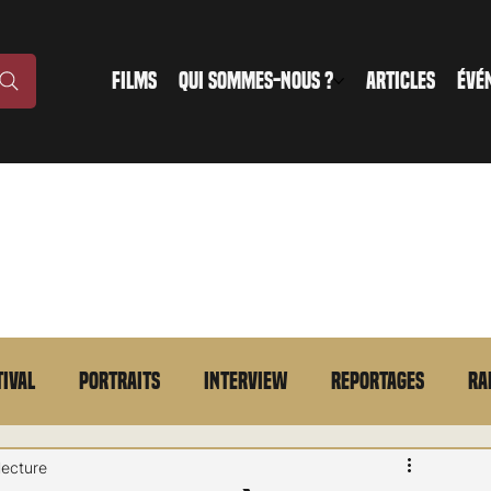
FILMS
QUI SOMMES-NOUS ?
ARTICLES
ÉVÉ
tival
Portraits
Interview
Reportages
Ra
n bref
VOD
Annonce
Evénement
En bref
lecture