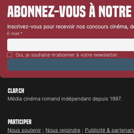
Abonnez-vous à notre
Inscrivez-vous pour recevoir nos concours cinéma, dé
E-mail
*
Mobilisation pour le cinéma de
Festival de Lo
genre en Suisse : la SGFA ouvre un
Driver
Oui, je souhaite m'abonner à votre newsletter.
nouveau chapitre
Clap.ch
Média cinéma romand indépendant depuis 1997.
Participer
Nous soutenir
;
Nous rejoindre
;
Publicité & partenari