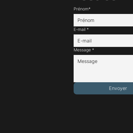
Prénom*
E-mail
*
Message
*
Envoyer