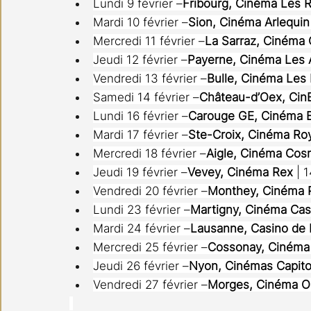
Lundi 9 février –
Fribourg, Cinéma Les 
Mardi 10 février –
Sion, Cinéma Arlequin
Mercredi 11 février –
La Sarraz, Cinéma 
Jeudi 12 février –
Payerne, Cinéma Les 
Vendredi 13 février –
Bulle, Cinéma Les
Samedi 14 février –
Château-d’Oex, Cin
Lundi 16 février –
Carouge GE, Cinéma 
Mardi 17 février –
Ste-Croix, Cinéma Ro
Mercredi 18 février –
Aigle, Cinéma Cos
Jeudi 19 février –
Vevey, Cinéma Rex
 | 
Vendredi 20 février –
Monthey, Cinéma 
Lundi 23 février –
Martigny, Cinéma Cas
Mardi 24 février –
Lausanne, Casino de
Mercredi 25 février –
Cossonay, Cinéma
Jeudi 26 février –
Nyon, Cinémas Capito
Vendredi 27 février –
Morges, Cinéma 