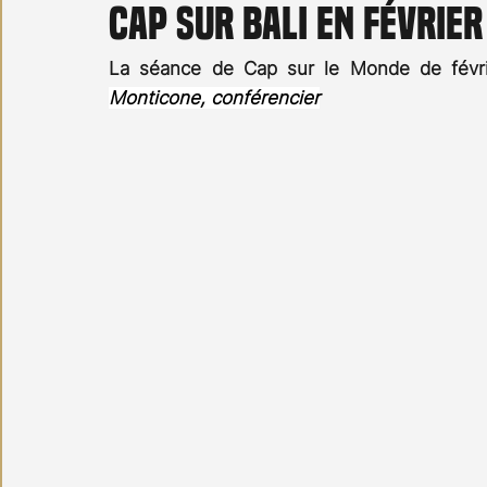
Cap sur Bali en février
Carnet noir
Open Air
Série TV
Stéfanie 
La séance de Cap sur le Monde de févrie
Monticone, conférencier