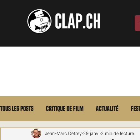
Tous les posts
Critique de film
Actualité
Fes
Max Borg
Laurent Scherlen
Memento
E
Jean-Marc Detrey
29 janv.
2 min de lecture