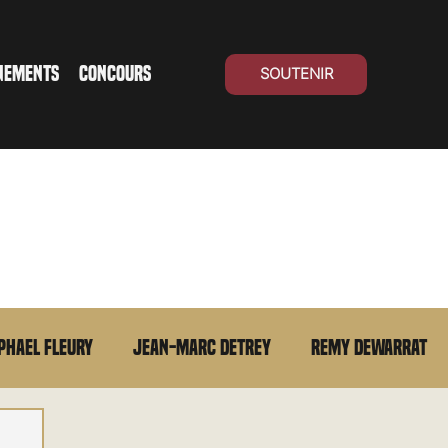
NEMENTS
CONCOURS
SOUTENIR
phael Fleury
Jean-Marc Detrey
Remy Dewarrat
La chronique du MCU
Cinéma Suisse
Archives