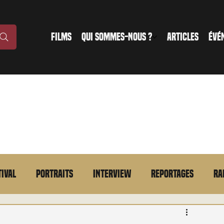
FILMS
QUI SOMMES-NOUS ?
ARTICLES
ÉVÉ
tival
Portraits
Interview
Reportages
Ra
n bref
VOD
Annonce
Evénement
En bref