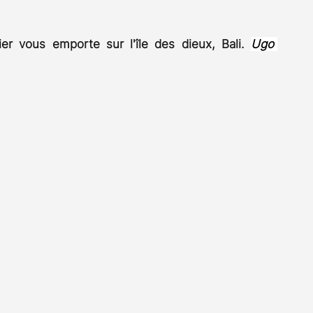
Rossier
Streaming
Stefanie Rossier
Culture
r vous emporte sur l'île des dieux, Bali. 
Ugo 