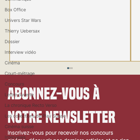
Box Office
Univers Star Wars
Thierry Uebersax
Dossier
Interview vidéo
Cinéma
Court-métrage
Concours
Abonnez-vous à 
Lettre ouverte
La chronique Recto Verso
notre newsletter
Les collections de Play Suisse
Cinéma suisse
Inscrivez-vous pour recevoir nos concours 
Interviews
La troisième saison de Cap sur le Monde