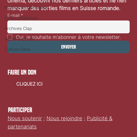
cinéma, découvrir nos derniers articles et ne rien 
démarre en octobre
Festival de Gérardmer
manquer des sorties films en Suisse romande.
E-mail
*
Ciné conférence
Archives Clap
Oui, je souhaite m'abonner à votre newsletter.
Vente Boutique
Envoyer
Culture Geek
faire un don
CLIQUEZ ICI
Participer
Nous soutenir
;
Nous rejoindre
;
Publicité &
partenariats