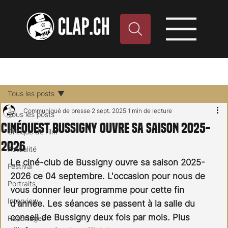
Tous les posts
Communiqué de presse
2 sept. 2025
1 min de lecture
Tous les posts
cinéOuest Bussigny ouvre sa saison 2025-
Critique de film
2026
Actualité
Le ciné-club de Bussigny ouvre sa saison 2025-
Festival
2026 ce 04 septembre. L'occasion pour nous de 
Portraits
vous donner leur programme pour cette fin 
Interview
d'année. Les séances se passent à la salle du 
conseil de Bussigny deux fois par mois. Plus 
Reportages