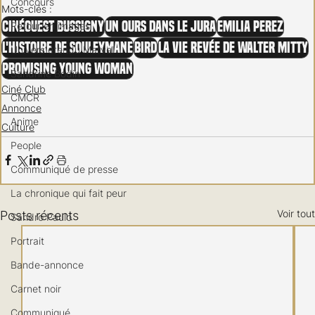
Concours
Mots-clés :
CinéOuest Bussigny
Un ours dans le Jura
Emilia Perez
Retour en images
L'Histoire de Souleymane
Bird
La Vie revée de Walter Mitty
Univers étendu Marvel
Promising Young Woman
Sandrine Bodin
Ciné Club
CMCR
Annonce
Anime
Culture
People
Communiqué de presse
La chronique qui fait peur
Voir tout
Posts récents
Sandro Paulo
Portrait
Bande-annonce
Carnet noir
Communiqué