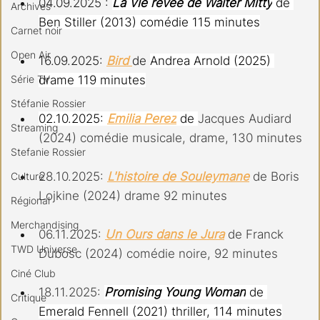
04.09.2025 : 
La Vie revée de Walter Mitty
 de 
Archives
Ben Stiller (2013) comédie 115 minutes
Carnet noir
Open Air
16.09.2025: 
Bird 
de 
Andrea Arnold (2025) 
Série TV
drame 119 minutes
Stéfanie Rossier
02.10.2025: 
Emilia Perez
 de 
Jacques Audiard 
Streaming
(2024) comédie musicale, drame, 130 minutes
Stefanie Rossier
28.10.2025: 
L'histoire de Souleymane
de Boris 
Culture
Lojkine (2024) drame 92 minutes
Régional
Merchandising
06.11.2025: 
Un Ours dans le Jura
de Franck 
TWD Universe
Dubosc (2024) comédie noire, 92 minutes
Ciné Club
18.11.2025:
Promising Young Woman
 de 
Critique
Emerald Fennell (2021) thriller, 114 minutes