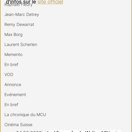
d'infos sur le 
site officiel
Raphael Fleury
Jean-Marc Detrey
Remy Dewarrat
Max Borg
Laurent Scherlen
Memento
En bref
VOD
Annonce
Evénement
En bref
La chronique du MCU
Cinéma Suisse