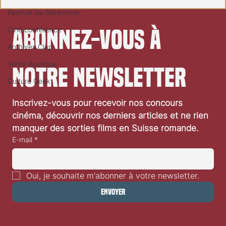
Festival de Gérardmer
Abonnez-vous à 
Ciné conférence
Archives Clap
Vente Boutique
notre newsletter
Culture Geek
Inscrivez-vous pour recevoir nos concours 
Miranda Otto et Clap.ch à ARCANA 2024
cinéma, découvrir nos derniers articles et ne rien 
manquer des sorties films en Suisse romande.
E-mail
*
Oui, je souhaite m'abonner à votre newsletter.
Envoyer