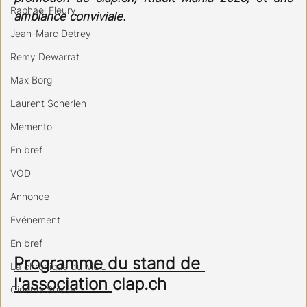
Raphael Fleury
ambiance conviviale. 
Jean-Marc Detrey
Remy Dewarrat
Max Borg
Laurent Scherlen
Memento
En bref
VOD
Annonce
Evénement
En bref
Programme du stand de 
La chronique du MCU
l'association 
clap.ch
Cinéma Suisse