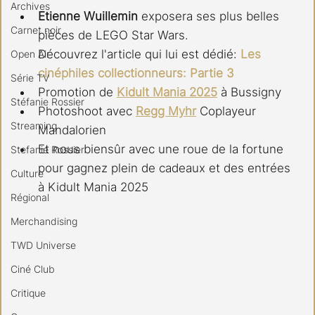
Archives
Etienne Wuillemin
 exposera ses plus belles 
Carnet noir
pièces de LEGO Star Wars. 
Découvrez l'article qui lui est dédié: 
Les 
Open Air
cinéphiles collectionneurs: Partie 3
Série TV
Promotion de 
Kidult Mania 2025
 à Bussigny
Stéfanie Rossier
Photoshoot avec 
Regg Myhr
 Coplayeur 
Streaming
Mandalorien 
Et nous biensûr avec une roue de la fortune 
Stefanie Rossier
pour gagnez plein de cadeaux et des entrées 
Culture
à Kidult Mania 2025
Régional
Merchandising
TWD Universe
Ciné Club
Critique