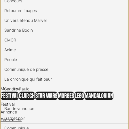
Concours
Retour en images
Univers étendu Marvel
Sandrine Bodin
CMCR
Anime
People
Communiqué de presse
La chronique qui fait peur
Mots-clés :
Sandro Paulo
Festival
Clap.ch
Star Wars
Morges
LEGO
Mandalorian
Portrait
Festival
Bande-annonce
Annonce
Carnet noir
Evénement
Communiqué