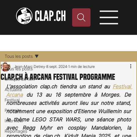
Tous les posts
Jean-Marc Detrey
8 sept. 2024
1 min de lecture
Tous les posts
Clap.ch à ARCANA Festival programme
Critique de film
L'association clap.ch tiendra un stand au 
Festival 
Actualité
Arcana
 du 13 au 16 septembre à Morges. De 
Festival
nombreuses activités auront lieu sur notre stand, 
Portraits
notamment une exposition d'Etienne Wuillemin sur 
le thème LEGO STAR WARS, une séance photo 
Interview
avec Regg Myhr en cosplay Mandalorien, la 
Reportages
promotion de clap.ch, Kidult Mania 2025, et une 