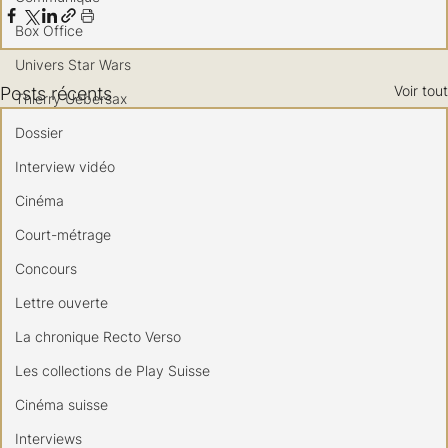
Box Office
Univers Star Wars
Voir tout
Posts récents
Thierry Uebersax
Dossier
Interview vidéo
Cinéma
Court-métrage
Concours
Lettre ouverte
La chronique Recto Verso
Les collections de Play Suisse
Cinéma suisse
Interviews