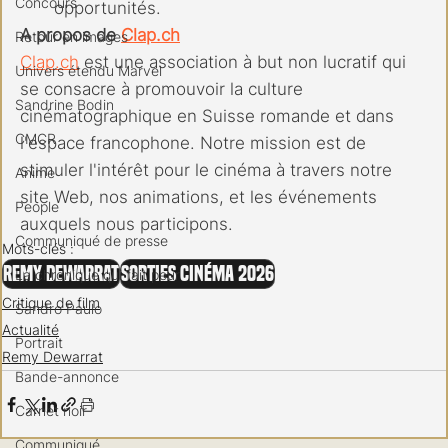
Concours
opportunités.
A propos de 
Clap.ch
Retour en images
Clap.ch
 est une association à but non lucratif qui 
Univers étendu Marvel
se consacre à promouvoir la culture 
Sandrine Bodin
cinématographique en Suisse romande et dans 
CMCR
l'espace francophone. Notre mission est de 
stimuler l'intérêt pour le cinéma à travers notre 
Anime
site Web, nos animations, et les événements 
People
auxquels nous participons.
Communiqué de presse
Mots-clés :
Remy Dewarrat
Sorties cinéma 2026
La chronique qui fait peur
Critique de film
Sandro Paulo
Actualité
Portrait
Remy Dewarrat
Bande-annonce
Carnet noir
Communiqué