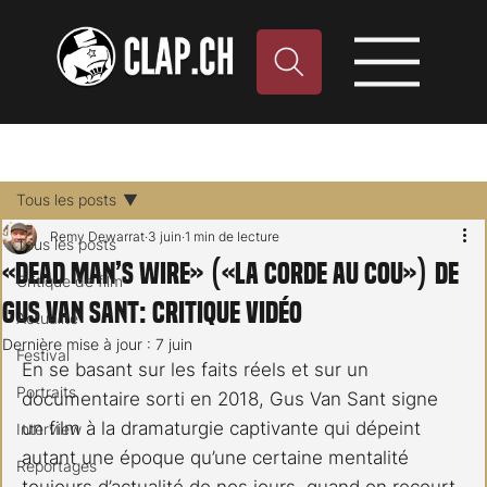
Tous les posts
Remy Dewarrat
3 juin
1 min de lecture
Tous les posts
«Dead Man’s Wire» («La Corde au cou») de
Critique de film
Gus Van Sant: critique vidéo
Actualité
Dernière mise à jour :
7 juin
Festival
En se basant sur les faits réels et sur un 
Portraits
documentaire sorti en 2018, Gus Van Sant signe 
un film à la dramaturgie captivante qui dépeint 
Interview
autant une époque qu’une certaine mentalité 
Reportages
toujours d’actualité de nos jours, quand on recourt 