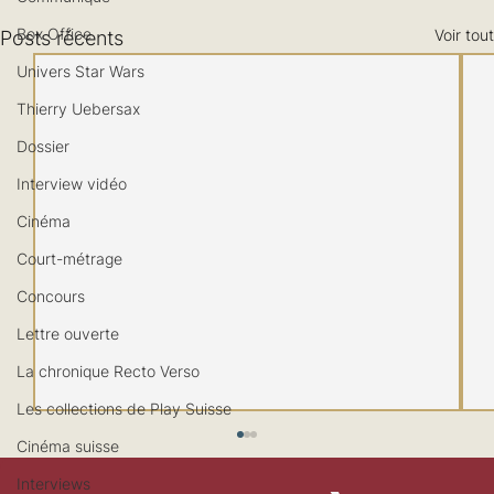
Box Office
Voir tout
Posts récents
Univers Star Wars
Thierry Uebersax
Dossier
Interview vidéo
Cinéma
Court-métrage
Concours
Lettre ouverte
La chronique Recto Verso
Les collections de Play Suisse
Cinéma suisse
Interviews