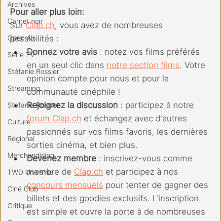
Archives
Pour aller plus loin:
Carnet noir
Sur 
Clap.ch
, vous avez de nombreuses 
Open Air
possibilités :
Donnez votre avis
 : notez vos films préférés 
Série TV
en un seul clic dans 
notre section films
. Votre 
Stéfanie Rossier
opinion compte pour nous et pour la 
Streaming
communauté cinéphile !
Rejoignez la discussion
 : participez à notre 
Stefanie Rossier
forum 
Clap.ch
 et échangez avec d'autres 
Culture
passionnés sur vos films favoris, les dernières 
Régional
sorties cinéma, et bien plus.
Merchandising
Devenez membre
 : inscrivez-vous comme 
membre de 
Clap.ch
 et participez à nos 
TWD Universe
concours mensuels
 pour tenter de gagner des 
Ciné Club
billets et des goodies exclusifs. L'inscription 
Critique
est simple et ouvre la porte à de nombreuses 