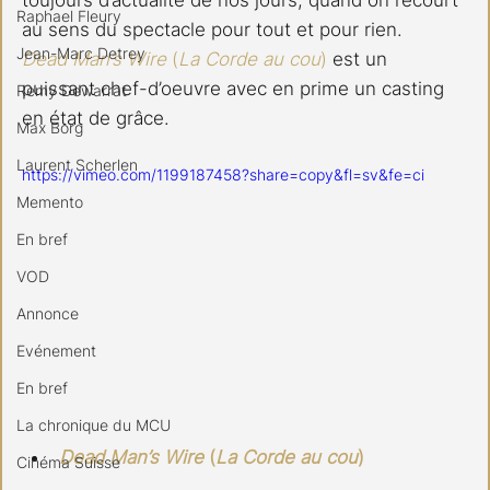
Raphael Fleury
au sens du spectacle pour tout et pour rien.
Jean-Marc Detrey
Dead Man’s Wire
 (
La Corde au cou
)
 est un 
puissant chef-d’oeuvre avec en prime un casting 
Remy Dewarrat
en état de grâce.
Max Borg
Laurent Scherlen
https://vimeo.com/1199187458?share=copy&fl=sv&fe=ci
Memento
En bref
VOD
Annonce
Evénement
En bref
La chronique du MCU
Dead Man’s Wire
 (
La Corde au cou
)
Cinéma Suisse