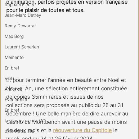
d'animation, parfois projetés en version française 
Raphael Fleury
pour le plaisir de toutes et tous.
Jean-Marc Detrey
Remy Dewarrat
Max Borg
Laurent Scherlen
Memento
En bref
VOD
Et pour terminer l'année en beauté entre Noël et 
Nouvel An, une sélection entièrement constituée 
Annonce
de copies 35mm rares et issues de nos 
Evénement
collections sera proposée au public du 26 au 31 
En bref
décembre ! Une belle manière de dire aurevoir au 
La chronique du MCU
Casino de Montbenon avant une pause de moins 
de deux mois et la 
réouverture du Capitole
 le 
Cinéma Suisse
week-end du 24 et 25 février 2024 !