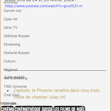
Archives
https://www.youtube.com/watch?v=gvvj1S31-nI
Carnet noir
Open Air
Série TV
Stéfanie Rossier
Streaming
Stefanie Rossier
Culture
Régional
Lire aussi:
Merchandising
TWD Universe
Capitole: le Phoenix renaitra dans cinq mois. 
Ciné Club
Visite de chantier (clap.ch)
Critique
Mots-clés :
Cinéma
Cinémathèque Suisse
Les films de Noël