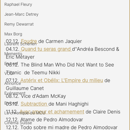
Raphael Fleury
Jean-Marc Detrey
Remy Dewarrat
Max Borg
02.12. 
Foudre 
de Carmen Jaquier
Laurent Scherlen
04.12.
 Quand tu seras grand 
d''Andréa Bescond & 
Memento
Eric Métayer
En bref
06.12. The Blind Man Who Did Not Want to See 
Titanic  de Teemu Nikki 
VOD
07.12. 
Astérix et Obélix: L'Empire du milieu
 de 
Annonce
Guillaume Canet
Evénement
08.12. Vice d'Adam McKay 
En bref
05.12. 
Subtraction 
de Mani Haghighi
11.12. 
Avec amour et acharnement
de Claire Denis
La chronique du MCU
12.12. Atame de Pedro Almodovar
Cinéma Suisse
12.12. Todo sobre mi madre de Pedro Almodovar