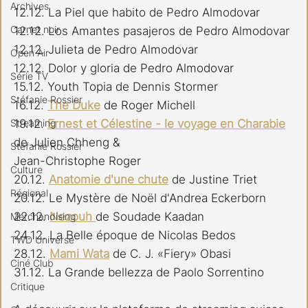
Archives
12.12. La Piel que habito de Pedro Almodovar
Carnet noir
12.12. Los Amantes pasajeros de Pedro Almodovar
12.12. Julieta de Pedro Almodovar
Open Air
12.12. Dolor y gloria de Pedro Almodovar
Série TV
15.12. Youth Topia de Dennis Stormer
Stéfanie Rossier
16.12. 
The Duke
 de Roger Michell
Streaming
19.12. 
Ernest et Célestine - le voyage en Charabie
de Julien Chheng &
Stefanie Rossier
Jean-Christophe Roger
Culture
20.12. 
Anatomie d'une chute
 de Justine Triet
Régional
20.12. Le Mystère de Noël d'Andrea Eckerborn
22.12. 
Nezouh 
de Soudade Kaadan
Merchandising
24.12. La Belle époque de Nicolas Bedos
TWD Universe
28.12. 
Mami Wata
 de C. J. «Fiery» Obasi
Ciné Club
31.12. La Grande bellezza de Paolo Sorrentino
Critique