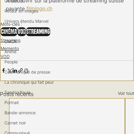
A découvrir sur la plateforme de streaming suisse 
Concours
payante 
filmingo.ch
Retour en images
Univers étendu Marvel
Mots-clés :
Cinéma
VOD
Streaming
Sandrine Bodin
Streaming
CMCR
Memento
Anime
VOD
People
Communiqué de presse
La chronique qui fait peur
Sandro Paulo
Voir tout
Posts récents
Portrait
Bande-annonce
Carnet noir
Communiqué