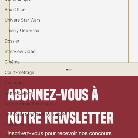
Box Office
Univers Star Wars
Thierry Uebersax
Dossier
Interview vidéo
Cinéma
Court-métrage
Concours
Abonnez-vous à 
Lettre ouverte
La chronique Recto Verso
notre newsletter
Les collections de Play Suisse
Le caméo secret d’Alison Arngrim
Cinéma suisse
Inscrivez-vous pour recevoir nos concours 
Interviews