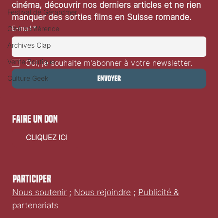
cinéma, découvrir nos derniers articles et ne rien 
Festival de Gérardmer
manquer des sorties films en Suisse romande.
E-mail
*
Ciné conférence
Archives Clap
Vente Boutique
Oui, je souhaite m'abonner à votre newsletter.
Culture Geek
Envoyer
faire un don
CLIQUEZ ICI
Participer
Nous soutenir
;
Nous rejoindre
;
Publicité &
partenariats