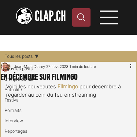
Tous les posts
Jean-Marc Detrey
27 nov. 2023
1 min de lecture
Tous les posts
En décembre sur Filmingo
Critique de film
Voici les nouveautés 
Filmingo 
pour décembre à 
Actualité
regarder au coin du feu en streaming
Festival
Portraits
Interview
Reportages