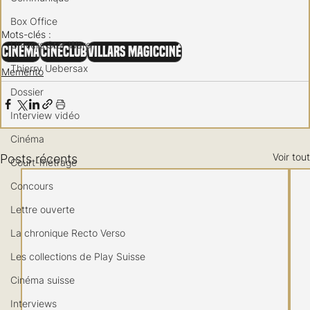
Box Office
Mots-clés :
Univers Star Wars
Cinéma
CinéClub
Villars MagicCiné
Thierry Uebersax
Memento
Dossier
Interview vidéo
Cinéma
Voir tout
Posts récents
Court-métrage
Concours
Lettre ouverte
La chronique Recto Verso
Les collections de Play Suisse
Cinéma suisse
Interviews