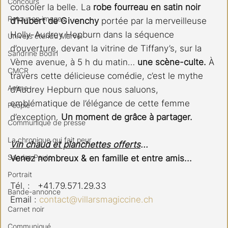
Concours
consoler la belle. La 
robe fourreau en satin noir 
Retour en images
d’Hubert de Givenchy
 portée par la merveilleuse 
Holly-Audrey Hepburn dans la séquence 
Univers étendu Marvel
d’ouverture, devant la vitrine de Tiffany’s, sur la 
Sandrine Bodin
Vème avenue, à 5 h du matin… 
une scène-culte.
 À 
CMCR
travers cette délicieuse comédie, c’est le mythe 
Anime
d’Audrey Hepburn que nous saluons, 
emblématique de l’élégance de cette femme 
People
d’exception. 
Un moment de grâce à partager.
Communiqué de presse
La chronique qui fait peur
Vin chaud et planchettes offerts
...
Sandro Paulo
Venez nombreux & en famille et entre amis...
Portrait
Tél. :   +41.79.571.29.33
Bande-annonce
Email : 
contact@villarsmagiccine.ch
Carnet noir
Communiqué