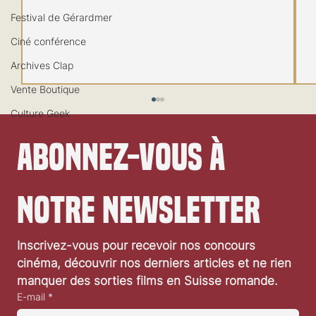
Festival de Gérardmer
Ciné conférence
Archives Clap
Vente Boutique
Culture Geek
Abonnez-vous à 
notre newsletter
Inscrivez-vous pour recevoir nos concours 
Open Air du ciné-club Lighthouse à Echallens
cinéma, découvrir nos derniers articles et ne rien 
manquer des sorties films en Suisse romande.
E-mail
*