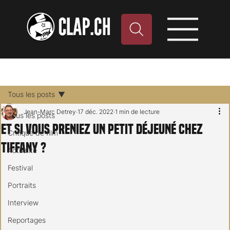
Tous les posts
Jean-Marc Detrey
17 déc. 2022
1 min de lecture
Tous les posts
Et si vous preniez un petit déjeuné chez
Critique de film
Tiffany ?
Actualité
Festival
Portraits
Interview
Reportages