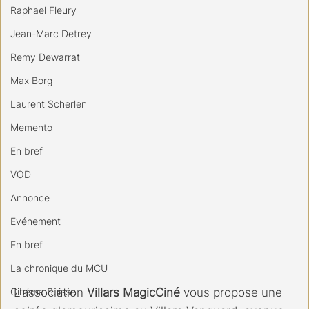
Raphael Fleury
Jean-Marc Detrey
Remy Dewarrat
Max Borg
Laurent Scherlen
Memento
En bref
VOD
Annonce
Evénement
En bref
La chronique du MCU
Cinéma Suisse
L'association
 Villars MagicCiné
 vous propose une 