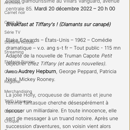
soirée glamourissime au Villars Vanguard, avenue 
Archives
centrale 85. 
Mardi 20 décembre 2022 – 20 h 00
Carnet noir
Open Air
Breakfast at Tiffany's ! (Diamants sur canapé)
Série TV
Blake Edwards – États-Unis – 1962 – Comédie 
Stéfanie Rossier
dramatique – v.o. ang s-t fr – Tout public - 115 mn 
Streaming
Adapté de la nouvelle de Truman Capote 
Petit 
Stefanie Rossier
déjeuner chez Tiffany (et autres nouvelles).
Avec 
Audrey Hepburn
, George Peppard, Patricia 
Culture
Neal, Mickey Rooney. 
Régional
Merchandising
La jolie Holly, croqueuse de diamants et jeune 
TWD Universe
femme fantasque 
cherche désespérément à 
épouser un milliardaire. En toute innocence, elle 
Ciné Club
sert de messager à un truand notoire. Après une 
Critique
succession d’aventures, son voisin vient alors 