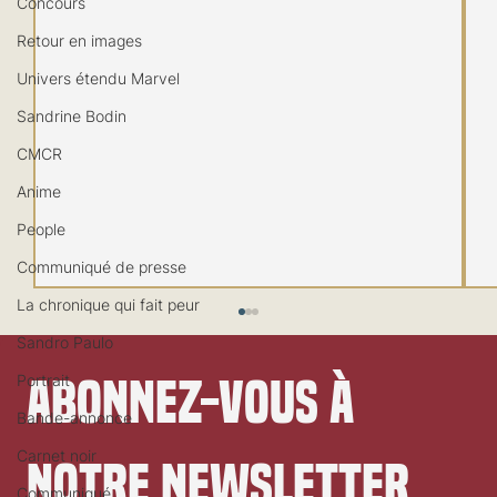
Concours
Retour en images
Univers étendu Marvel
Sandrine Bodin
CMCR
Anime
People
Communiqué de presse
La chronique qui fait peur
Sandro Paulo
Abonnez-vous à 
Portrait
Bande-annonce
Carnet noir
notre newsletter
Communiqué