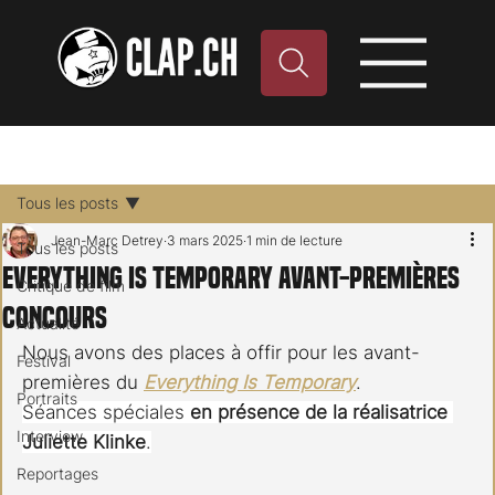
Tous les posts
Jean-Marc Detrey
3 mars 2025
1 min de lecture
Tous les posts
Everything Is Temporary avant-premières
Critique de film
concours
Actualité
Nous avons des places à offir pour les avant-
Festival
premières du 
Everything Is Temporary
.
Portraits
Séances spéciales 
en présence de la réalisatrice 
Interview
Juliette Klinke
.
Reportages