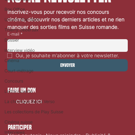
Box Office
Inscrivez-vous pour recevoir nos concours 
Avant-première The Narrative Lausanne 21 avril
cinéma, découvrir nos derniers articles et ne rien 
Univers Star Wars
manquer des sorties films en Suisse romande.
Thierry Uebersax
E-mail
*
Dossier
Interview vidéo
Oui, je souhaite m'abonner à votre newsletter.
Cinéma
Envoyer
Court-métrage
Concours
faire un don
Lettre ouverte
La chronique Recto Verso
CLIQUEZ ICI
Les collections de Play Suisse
Cinéma suisse
Participer
Interviews