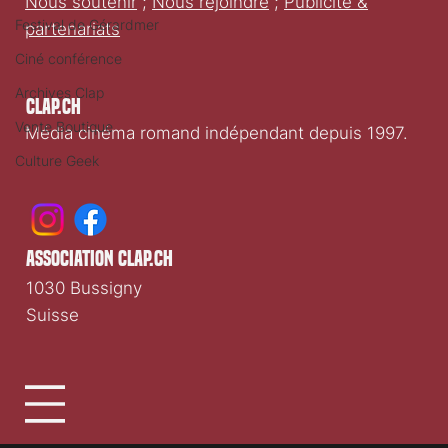
Nous soutenir
;
Nous rejoindre
;
Publicité &
Festival de Gérardmer
partenariats
Ciné conférence
Archives Clap
Clap.ch
Vente Boutique
Média cinéma romand indépendant depuis 1997.
Culture Geek
association clap.ch
1030 Bussigny
Suisse