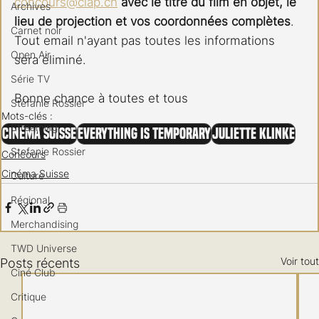
concours@clap.ch
avec le titre du film en objet, le 
Archives
lieu de projection et vos coordonnées complètes
.
Carnet noir
Tout email n'ayant pas toutes les informations 
Open Air
sera éliminé.
Série TV
Bonne chance à toutes et tous 
Stéfanie Rossier
Mots-clés :
Streaming
Cinéma Suisse
Everything Is Temporary
Juliette Klinke
Stefanie Rossier
Concours
Cinéma Suisse
Culture
Régional
Merchandising
TWD Universe
Voir tout
Posts récents
Ciné Club
Critique