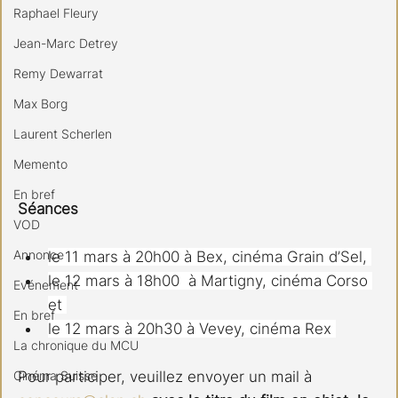
Raphael Fleury
Jean-Marc Detrey
Remy Dewarrat
Max Borg
Laurent Scherlen
Memento
En bref
Séances
VOD
Annonce
le 11 mars à 20h00 à Bex, cinéma Grain d’Sel, 
le 12 mars à 18h00  à Martigny, cinéma Corso 
Evénement
et 
En bref
le 12 mars à 20h30 à Vevey, cinéma Rex 
La chronique du MCU
Cinéma Suisse
Pour participer, veuillez envoyer un mail à 