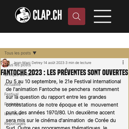
Tous les posts
Jean-Marc Detrey
14 août 2023
3 min de lecture
Tous les posts
Fantoche 2023 : Les préventes sont ouvertes
Critique de film
Du 5 au 10 septembre, le 21e Festival international 
Actualité
de l'animation Fantoche se penchera  notamment 
Festival
sur la question du rapport entre les grandes 
Portraits
contestations de notre époque et le  mouvement 
punk des années 1970/80. Un deuxième accent 
Interview
sera mis sur le cinéma d'animation  de Corée du 
Reportages
Sud. Outre ces programmes thématiques, le 