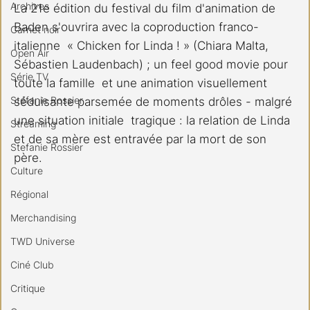
Archives
La 21e édition du festival du film d'animation de 
Baden s'ouvrira avec la coproduction franco-
Carnet noir
italienne  « Chicken for Linda ! » (Chiara Malta, 
Open Air
Sébastien Laudenbach) ; un feel good movie pour 
Série TV
toute la famille  et une animation visuellement 
Stéfanie Rossier
séduisante parsemée de moments drôles - malgré 
une situation initiale  tragique : la relation de Linda 
Streaming
et de sa mère est entravée par la mort de son 
Stefanie Rossier
père.  
Culture
Régional
Merchandising
TWD Universe
Ciné Club
Critique