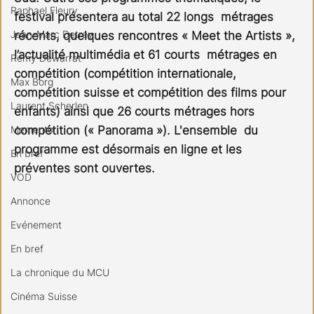
Raphael Fleury
festival présentera au total 22 longs  métrages 
Jean-Marc Detrey
récents, quelques rencontres « Meet the Artists », 
l’actualité multimédia et 61 courts  métrages en 
Remy Dewarrat
compétition (compétition internationale, 
Max Borg
compétition suisse et compétition des films pour 
Laurent Scherlen
enfants) ainsi que 26 courts métrages hors 
Memento
compétition (« Panorama »). L'ensemble  du 
programme est désormais en ligne et les 
En bref
préventes sont ouvertes. 
VOD
Annonce
Evénement
En bref
La chronique du MCU
Cinéma Suisse