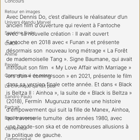
Concours
Retour en images
Avec Dennis Do, c’est d’ailleurs le réalisateur d’un 
Univers étendu Marvel
ancien film d'ouverture qui revient à Fantoche 
Sandrine Bodin
avec  sa nouvelle création : Il avait ouvert 
Fantoche en 2018 avec « Funan » et présente 
CMCR
désormais son  nouveau long métrage « La Forêt 
Anime
de mademoiselle Tang ». Signe Baumane, qui avait 
People
introduit son film  « My Love Affair with Marriage » 
Communiqué de presse
lors d’un « coming soon » en 2021, présente le film 
dans sa version finale cette année. Et dans « Black 
La chronique qui fait peur
is Beltza II : Ainhoa », la suite de « Black is Beltza » 
Sandro Paulo
(2018), Fermín  Muguruza raconte une histoire 
Portrait
d'empowerment qui suit la fille de Manex, Ainhoa, 
Bande-annonce
qui traverse le tumulte  des années 1980, avec 
une bande-son ska et de nombreuses allusions à 
Carnet noir
la politique de gauche. 
Communiqué