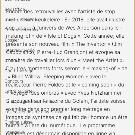
Box Office
Encore des retrouvailles avec l'artiste de stop 
motion Kim Keukeleire : En 2018, elle avait illustré 
Univers Star Wars
son  appui à l'univers de Wes Anderson dans le « 
Thierry Uebersax
making-of » de « Isle of Dogs ». Cette année, elle  
Dossier
présente son nouveau film « The Inventor » (Jim 
Interview vidéo
Capobianco, Pierre-Luc Grandjon) et évoque sa  
manière de travailler lors d'un « Meet the Artist ». 
Cinéma
D'autres moments forts seront le « making-of » de 
Court-métrage
 « Blind Willow, Sleeping Women » avec le 
Concours
réalisateur Pierre Földes et le « coming soon » du 
Lettre ouverte
« Voyage  des ombres » avec Yves Netzhammer. 
S'appuyant sur l'histoire du Golem, l'artiste suisse 
La chronique Recto Verso
examine dans son premier long métrage en 
Les collections de Play Suisse
images de synthèse ce qui fait de l'homme un être 
Cinéma suisse
humain à l'ère du  numérique.  Le programme 
Interviews
complet est désormais disponible en ligne via 