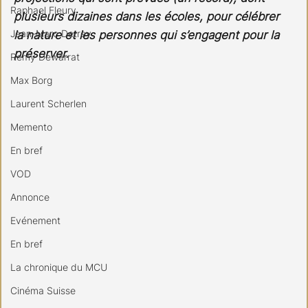
Raphael Fleury
plusieurs dizaines dans les écoles, pour célébrer 
Jean-Marc Detrey
la nature et les personnes qui s’engagent pour la 
préserver.
Remy Dewarrat
Max Borg
Laurent Scherlen
Memento
En bref
VOD
Annonce
Evénement
En bref
La chronique du MCU
Cinéma Suisse