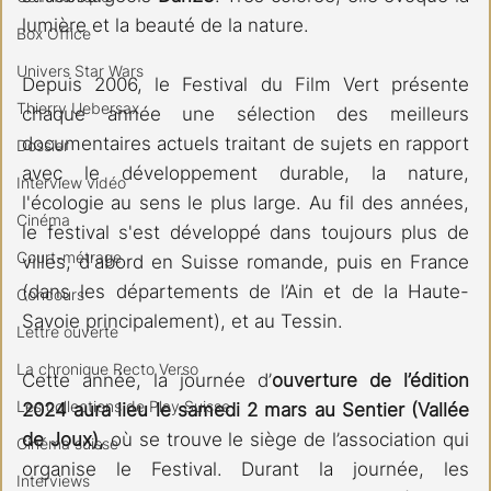
lumière et la beauté de la nature. 
Box Office
Univers Star Wars
Depuis 2006, le Festival du Film Vert présente 
Thierry Uebersax
chaque année une sélection des meilleurs 
documentaires actuels traitant de sujets en rapport 
Dossier
avec le développement durable, la nature, 
Interview vidéo
l'écologie au sens le plus large. Au fil des années, 
Cinéma
le festival s'est développé dans toujours plus de 
Court-métrage
villes, d'abord en Suisse romande, puis en France 
(dans les départements de l’Ain et de la Haute-
Concours
Savoie principalement), et au Tessin. 
Lettre ouverte
La chronique Recto Verso
Cette année, la journée d’
ouverture de l’édition 
Les collections de Play Suisse
2024 aura lieu le samedi 2 mars au Sentier (Vallée 
de Joux), 
où se trouve le siège de l’association qui 
Cinéma suisse
organise le Festival. Durant la journée, les 
Interviews