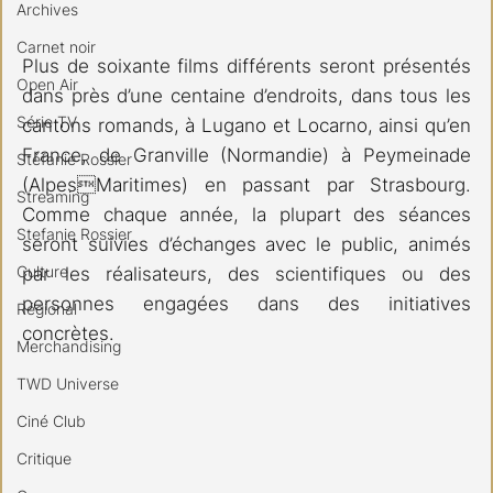
Archives
Carnet noir
Plus de soixante films différents seront présentés 
Open Air
dans près d’une centaine d’endroits, dans tous les 
Série TV
cantons romands, à Lugano et Locarno, ainsi qu’en 
France, de Granville (Normandie) à Peymeinade 
Stéfanie Rossier
(AlpesMaritimes) en passant par Strasbourg. 
Streaming
Comme chaque année, la plupart des séances 
Stefanie Rossier
seront suivies d’échanges avec le public, animés 
Culture
par les réalisateurs, des scientifiques ou des 
personnes engagées dans des initiatives 
Régional
concrètes. 
Merchandising
TWD Universe
Ciné Club
Critique