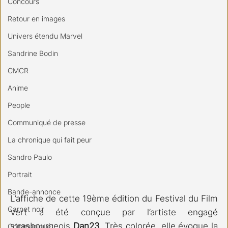
Concours
Retour en images
Univers étendu Marvel
Sandrine Bodin
CMCR
Anime
People
Communiqué de presse
La chronique qui fait peur
Sandro Paulo
Portrait
Bande-annonce
L’affiche de cette 19ème édition du Festival du Film 
Carnet noir
Vert a été conçue par l’artiste engagé 
strasbourgeois 
Dan23
. Très colorée, elle évoque la 
Communiqué