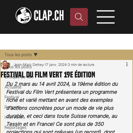
Tous les posts
Jean-Marc Detrey
17 janv. 2024
3 min de lecture
Tous les posts
Festival du Film Vert 19e édition
Critique de film
Du 2 mars au 14 avril 2024, la 19ème édition du 
Actualité
Festival du Film Vert présentera un programme 
Festival
riche et varié mettant en avant des exemples 
Portraits
d'actions concrètes pour un mode de vie plus 
durable, et ceci dans toute Suisse romande, au 
Interview
Tessin et en France! Ce sont plus de 350 
Reportages
projections qui sont prévues (un record), dont 