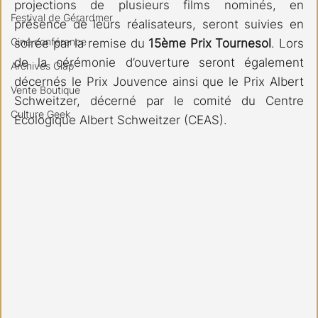
projections de plusieurs films nominés, en 
Festival de Gérardmer
présence de leurs réalisateurs, seront suivies en 
Ciné conférence
soirée par la remise du 
15ème Prix Tournesol
. Lors 
de la cérémonie d’ouverture seront également 
Archives Clap
décernés le Prix Jouvence ainsi que le Prix Albert 
Vente Boutique
Schweitzer, décerné par le comité du Centre 
Culture Geek
Écologique Albert Schweitzer (CEAS). 