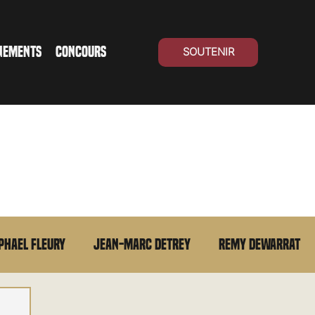
NEMENTS
CONCOURS
SOUTENIR
phael Fleury
Jean-Marc Detrey
Remy Dewarrat
La chronique du MCU
Cinéma Suisse
Archives