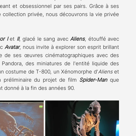
eant et obsessionnel par ses pairs. Grâce à ses 
e collection privée, nous découvrons la vie privée 
or I
 et 
II
, glacé le sang avec 
Aliens
, étouffé avec 
c 
Avatar
, nous invite à explorer son esprit brillant 
ne de ses œuvres cinématographiques avec des 
Pandora, des miniatures de l'entité liquide des 
 un costume de T-800, un Xénomorphe d'
Aliens
 et 
préliminaire du projet de film 
Spider-Man
 que 
 donné à la fin des années 90.