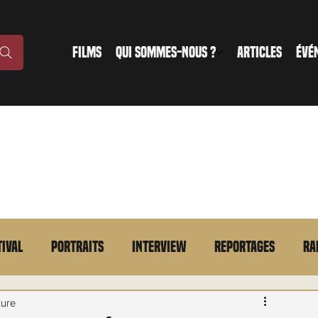
FILMS
QUI SOMMES-NOUS ?
ARTICLES
ÉVÉ
tival
Portraits
Interview
Reportages
Ra
n bref
VOD
Annonce
Evénement
En bref
ture