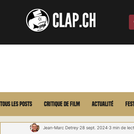
Tous les posts
Critique de film
Actualité
Fes
Max Borg
Laurent Scherlen
Memento
E
Jean-Marc Detrey
28 sept. 2024
3 min de lec