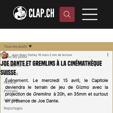
Tous les posts
Jean-Marc Detrey
16 mars
2 min de lecture
Tous les posts
Joe Dante et Gremlins à la Cinémathèque
Critique de film
Suisse
Actualité
Événement. 
Le mercredi 15 avril, le Capitole 
Festival
deviendra le terrain de jeu de Gizmo avec la 
Portraits
projection de 
Gremlins  
à 20h, en 35mm et surtout 
Interview
en présence de Joe Dante.
Reportages