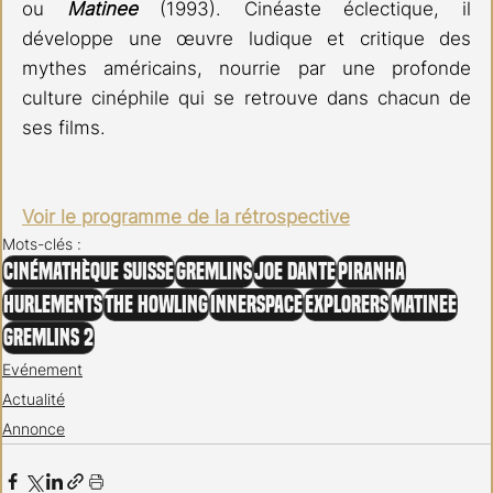
ou 
Matinee 
(1993). Cinéaste éclectique, il 
développe une œuvre ludique et critique des 
mythes américains, nourrie par une profonde 
culture cinéphile qui se retrouve dans chacun de 
ses films.
Voir le programme de la rétrospective
Mots-clés :
Cinémathèque Suisse
Gremlins
Joe Dante
Piranha
Hurlements
The Howling
Innerspace
Explorers
Matinee
Gremlins 2
Evénement
Actualité
Annonce