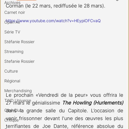
Archives
Corman (le 22 mars, rediffusée le 28 mars).
Carnet noir
https://www.youtube.com/watch?v=HEypiOFCvaQ
Open Air
Série TV
Stéfanie Rossier
Streaming
Stefanie Rossier
Culture
Régional
Merchandising
Le prochain «Vendredi de la peur» vous offrira le 
TWD Universe
27 mars le génialissime 
The Howling
(Hurlements) 
Ciné Club
dans la grande salle du Capitole. L’occasion de 
venir frissonner devant l'une des œuvres les plus 
Critique
terrifiantes de Joe Dante, référence absolue du 