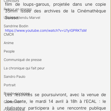
Concours
film de loups-garous, projetée dans une copie 
Retour en images
35mm issue des archives de la Cinémathèque 
Suisse.
Univers étendu Marvel
Sandrine Bodin
https://www.youtube.com/watch?v=U1yIGPRKTsM
CMCR
Anime
People
Communiqué de presse
La chronique qui fait peur
Sandro Paulo
Portrait
Bande-annonce
Les festivités se poursuivront, avec la venue de 
Joe Dante, le mardi 14 avril à 18h à l'ECAL : le 
Carnet noir
réalisateur participera à une rencontre publique 
Communiqué