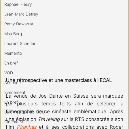
Raphael Fleury
Jean-Marc Detrey
Remy Dewarrat
Max Borg
Laurent Scherlen
Memento
En bref
VOD
Une rétrospective et une masterclass à l'ECAL
Annonce
Evénement
La venue de Joe Dante en Suisse sera marquée 
En bref
par plusieurs temps forts afin de célébrer la 
filmographie de ce cinéaste emblématique. Après 
La chronique du MCU
une émission 
Travelling 
sur la RTS consacrée à son 
Cinéma Suisse
film 
Piranhas
et à ses collaborations avec Roger 