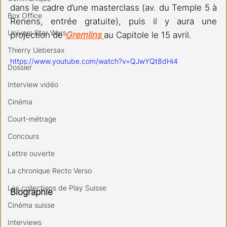
dans le cadre d’une masterclass (av. du Temple 5 à 
Box Office
Renens, entrée gratuite), puis il y aura une 
Univers Star Wars
projection de 
Gremlins 
au Capitole le 15 avril.
Thierry Uebersax
https://www.youtube.com/watch?v=QJwYQt8dHi4
Dossier
Interview vidéo
Cinéma
Court-métrage
Concours
Lettre ouverte
La chronique Recto Verso
Les collections de Play Suisse
Biographie
Cinéma suisse
Interviews