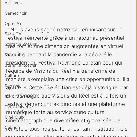
Archives
Carnet noir
Open Air
« Nous avons gagné notre pari en misant sur un 
Série TV
festival réinventé grâce à un retour au présentiel 
Stéfanie Rossier
très fort et une dimension augmentée en virtuel 
acquise pendant la pandémie », a déclaré le 
Streaming
président du Festival Raymond Loretan pour qui 
Stefanie Rossier
l’équipe de Visions du Réel « a transformé de 
Culture
manière exemplaire une crise en opportunité ». Il a 
Régional
ajouté: « Cette 53e édition est déjà historique, car 
elle démontre que Visions du Réel est à la fois un 
Merchandising
festival de rencontres directes et une plateforme 
TWD Universe
numérique forte au service d’une culture 
Ciné Club
cinématographique diversifiée et globalisée. Je 
Critique
remercie tous nos partenaires, tant institutionnels 
que privés, tous les cinéastes et notre cher public 