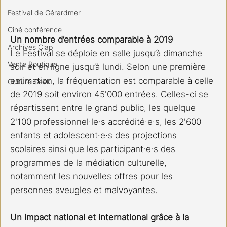
Festival de Gérardmer
Ciné conférence
Un nombre d’entrées comparable à 2019
Archives Clap
Le Festival se déploie en salle jusqu’à dimanche 
Vente Boutique
soir et en ligne jusqu’à lundi. Selon une première 
estimation, la fréquentation est comparable à celle 
Culture Geek
de 2019 soit environ 45'000 entrées. Celles-ci se 
répartissent entre le grand public, les quelque 
2'100 professionnel·le·s accrédité·e·s, les 2'600 
enfants et adolescent·e·s des projections 
scolaires ainsi que les participant·e·s des 
programmes de la médiation culturelle, 
notamment les nouvelles offres pour les 
personnes aveugles et malvoyantes.
Un impact national et international grâce à la 