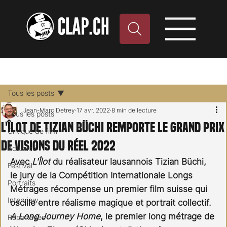
Tous les posts
Jean-Marc Detrey
17 avr. 2022
8 min de lecture
Tous les posts
L'Îlot de Tizian Büchi remporte le Grand Prix
Critique de film
de Visions du Réel 2022
Actualité
Avec 
L'Îlot 
du réalisateur lausannois Tizian Büchi, 
Festival
le jury de la Compétition Internationale Longs 
Portraits
Métrages récompense un premier film suisse qui 
Interview
oscille entre réalisme magique et portrait collectif. 
A Long Journey Home
, le premier long métrage de 
Reportages