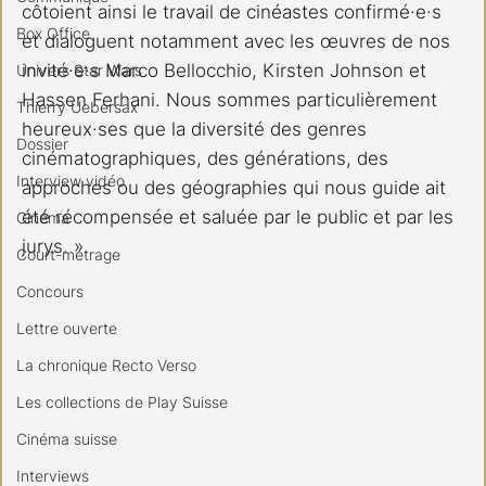
côtoient ainsi le travail de cinéastes confirmé·e·s 
Box Office
et dialoguent notamment avec les œuvres de nos 
invité·e·s Marco Bellocchio, Kirsten Johnson et 
Univers Star Wars
Hassen Ferhani. Nous sommes particulièrement 
Thierry Uebersax
heureux·ses que la diversité des genres 
Dossier
cinématographiques, des générations, des 
Interview vidéo
approches ou des géographies qui nous guide ait 
été récompensée et saluée par le public et par les 
Cinéma
jurys. »
Court-métrage
Concours
Lettre ouverte
La chronique Recto Verso
Les collections de Play Suisse
Cinéma suisse
Interviews