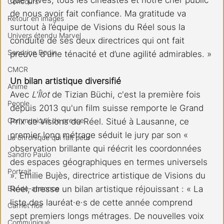
Concours
de nous avoir fait confiance. Ma gratitude va 
Retour en images
surtout à l’équipe de Visions du Réel sous la 
Univers étendu Marvel
conduite de ses deux directrices qui ont fait 
Sandrine Bodin
preuve d'une ténacité et d’une agilité admirables. »
CMCR
Un bilan artistique diversifié
Anime
Avec 
L'Îlot 
de Tizian Büchi, c'est la première fois 
People
depuis 2013 qu'un film suisse remporte le Grand 
Communiqué de presse
Prix de Visions du Réel. Situé à Lausanne, ce 
premier long métrage séduit le jury par son « 
La chronique qui fait peur
observation brillante qui réécrit les coordonnées 
Sandro Paulo
des espaces géographiques en termes universels 
Portrait
». Emilie Bujès, directrice artistique de Visions du 
Réel, dresse un bilan artistique réjouissant : « La 
Bande-annonce
liste des lauréat·e·s de cette année comprend 
Carnet noir
sept premiers longs métrages. De nouvelles voix 
Communiqué