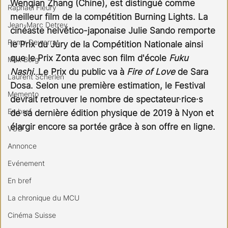
Wenqian Zhang (Chine), est distingué comme 
Raphael Fleury
meilleur film de la compétition Burning Lights. La 
Jean-Marc Detrey
cinéaste helvético-japonaise Julie Sando remporte 
Remy Dewarrat
le Prix du Jury de la Compétition Nationale ainsi 
que le Prix Zonta avec son film d'école 
Fuku 
Max Borg
Nashi.
 Le Prix du public va à 
Fire of Love
 de Sara 
Laurent Scherlen
Dosa. Selon une première estimation, le Festival 
Memento
devrait retrouver le nombre de spectateur·rice·s 
En bref
de sa dernière édition physique de 2019 à Nyon et 
élargir encore sa portée grâce à son offre en ligne. 
VOD
Annonce
Evénement
En bref
La chronique du MCU
Cinéma Suisse