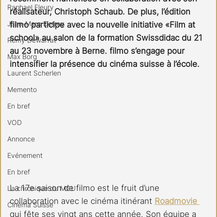
Raphael Fleury
réalisateur, Christoph Schaub. De plus, l’édition 
Jean-Marc Detrey
filmo participe avec la nouvelle initiative «Film at 
school» au salon de la formation Swissdidac du 21 
Remy Dewarrat
au 23 novembre à Berne. filmo s’engage pour 
Max Borg
intensifier la présence du cinéma suisse à l’école.
Laurent Scherlen
Memento
En bref
VOD
Annonce
Evénement
En bref
La 17e saison de filmo est le fruit d’une 
La chronique du MCU
collaboration avec le cinéma itinérant 
Roadmovie 
Cinéma Suisse
qui fête ses vingt ans cette année. Son équipe a 