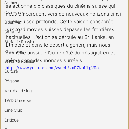
Archives
sélectionné dix classiques du cinéma suisse qui 
Carnet noir
nous embarquent vers de nouveaux horizons ainsi 
qu’en Suisse profonde. Cette saison consacrée 
Open Air
aux road movies suisses dépasse les frontières 
Série TV
habituelles. L’action se déroule au Sri Lanka, en 
Stéfanie Rossier
Ethiopie et dans le désert algérien, mais nous 
Streaming
emmène aussi de l’autre côté du Röstigraben et 
même dans des mondes surréels.
Stefanie Rossier
https://www.youtube.com/watch?v=P7KnffLgVRo
Culture
Régional
Merchandising
TWD Universe
Ciné Club
Critique