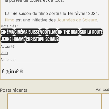
la portée de toutes et de tous. 
La 18e saison de filmo sortira le 1er février 2024. 
filmo
 est une initiative des 
Journées de Soleure
.
Mots-clés :
Cinéma
Cinéma Suisse
VOD
FILMO
On The Road
Sur la route
Jeune Homme
Christoph Schaub
Actualité
VOD
Annonce
Voir tout
Posts récents