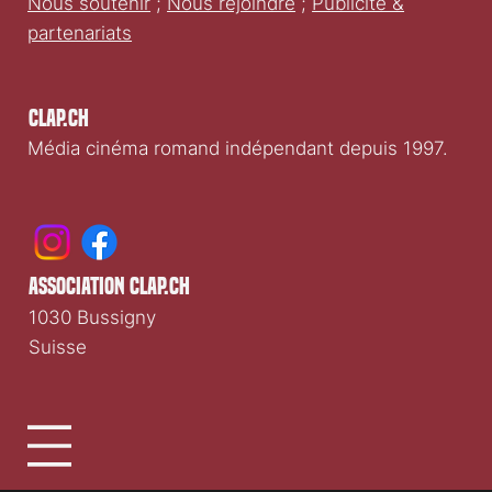
Nous soutenir
;
Nous rejoindre
;
Publicité &
partenariats
Clap.ch
Média cinéma romand indépendant depuis 1997.
association clap.ch
1030 Bussigny
Suisse