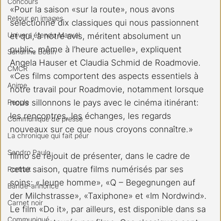
Concours
«Pour la saison «sur la route», nous avons 
Retour en images
sélectionné dix classiques qui nous passionnent 
Univers étendu Marvel
et qui, à notre avis, méritent absolument un 
public, même à l’heure actuelle», expliquent 
Sandrine Bodin
Angela Hauser et Claudia Schmid de Roadmovie. 
CMCR
«Ces films comportent des aspects essentiels à 
Anime
notre travail pour Roadmovie, notamment lorsque 
People
nous sillonnons le pays avec le cinéma itinérant: 
les rencontres, les échanges, les regards 
Communiqué de presse
nouveaux sur ce que nous croyons connaître.»
La chronique qui fait peur
Sandro Paulo
filmo se réjouit de présenter, dans le cadre de 
cette saison, quatre films numérisés par ses 
Portrait
soins: «Jeune homme», «Q – Begegnungen auf 
Bande-annonce
der Milchstrasse», «Taxiphone» et «Im Nordwind». 
Carnet noir
Le film «Do it», par ailleurs, est disponible dans sa 
Communiqué