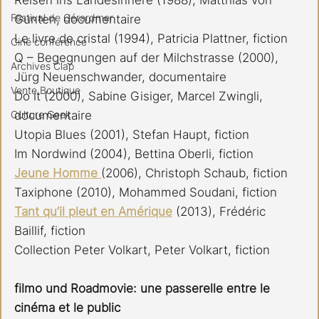
Reisen ins Landesinnere (1988), Matthias von 
Festival de Gérardmer
Gunten, documentaire
Le livre de cristal (1994), Patricia Plattner, fiction
Ciné conférence
Q – Begegnungen auf der Milchstrasse (2000), 
Archives Clap
Jürg Neuenschwander, documentaire
Vente Boutique
Do it (2000), Sabine Gisiger, Marcel Zwingli, 
Culture Geek
documentaire
Utopia Blues (2001), Stefan Haupt, fiction
Im Nordwind (2004), Bettina Oberli, fiction
Jeune Homme 
(2006), Christoph Schaub, fiction
Taxiphone (2010), Mohammed Soudani, fiction
Tant qu’il pleut en Amérique
 (2013), Frédéric 
Baillif, fiction
Collection Peter Volkart, Peter Volkart, fiction
filmo und Roadmovie: une passerelle entre le 
cinéma et le public