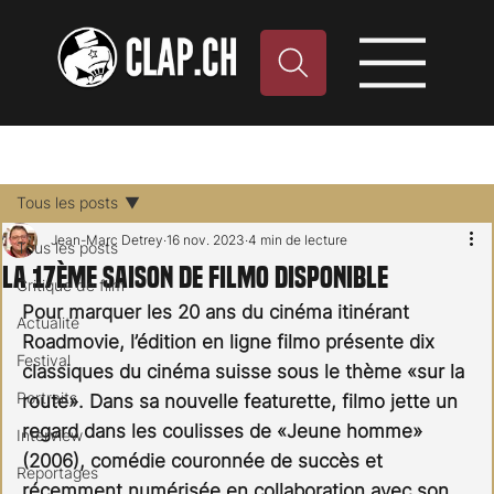
Tous les posts
Jean-Marc Detrey
16 nov. 2023
4 min de lecture
Tous les posts
La 17ème saison de FILMO disponible
Critique de film
Pour marquer les 20 ans du cinéma itinérant 
Actualité
Roadmovie, l’édition en ligne filmo présente dix 
Festival
classiques du cinéma suisse sous le thème «sur la 
Portraits
route». Dans sa nouvelle featurette, filmo jette un 
regard dans les coulisses de «Jeune homme» 
Interview
(2006), comédie couronnée de succès et 
Reportages
récemment numérisée en collaboration avec son 