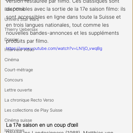
version restaurée par filmo. Ces classiques sont 
disponibles avec la sortie de la 17e saison filmo: ils 
Box Office
sont accessibles en ligne dans toute la Suisse et 
Univers Star Wars
en trois langues nationales, tout comme les 
Thierry Uebersax
nouvelles bandes-annonces et les suppléments 
Dossier
produits par filmo.
https://www.youtube.com/watch?v=LN1jO_vwqBg
Interview vidéo
Cinéma
Court-métrage
Concours
Lettre ouverte
La chronique Recto Verso
Les collections de Play Suisse
Cinéma suisse
La 17e saison en un coup d’œil
Interviews