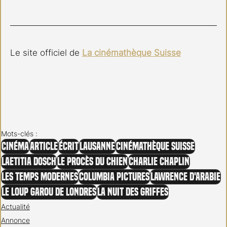
Le site officiel de 
La cinémathèque Suisse
Mots-clés :
Cinéma
Article
Écrit
Lausanne
Cinémathèque Suisse
Laetitia Dosch
Le Procès du Chien
Charlie Chaplin
Les temps Modernes
Columbia Pictures
Lawrence d'Arabie
Le Loup garou de Londres
La nuit des Griffes
Actualité
Annonce