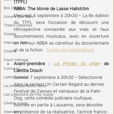
(TFFL) 
Box Office
ABBA: The Movie de Lasse Hallström
Mercredi 4 septembre à 20h30 – La 6e édition 
Univers Star Wars
du TFFL sera l’occasion de découvrir une 
Thierry Uebersax
rétrospective consacrée aux vrais et faux 
Dossier
documentaires musicaux, avec en ouverture 
Interview vidéo
un film sur ABBA au carrefour du documentaire 
et de la fiction.  
Toutes les informations
Cinéma
Court-métrage
Avant-première : 
Le Procès du chien
 de 
Concours
Laetitia Dosch
Lettre ouverte
Samedi 7 septembre à 20h30 – Sélectionné 
dans la section Un Certain Regard au dernier 
La chronique Recto Verso
Festival de Cannes et vainqueur de la Palm 
Les collections de Play Suisse
Dog, cette comédie judiciaire loufoque, 
Cinéma suisse
tournée en partie à Lausanne, sera dévoilée 
en présence de sa réalisatrice, l'actrice franco-
Interviews