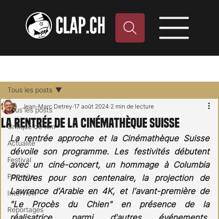
Tous les posts
Jean-Marc Detrey
17 août 2024
2 min de lecture
Tous les posts
La rentrée de la Cinémathèque Suisse
Critique de film
La rentrée approche et la Cinémathèque Suisse 
Actualité
dévoile son programme. Les festivités débutent 
Festival
avec un ciné-concert, un hommage à Columbia 
Portraits
Pictures pour son centenaire, la projection de 
Lawrence d'Arabie en 4K, et l'avant-première de 
Interview
"Le Procès du Chien" en présence de la 
Reportages
réalisatrice, parmi d'autres événements. 