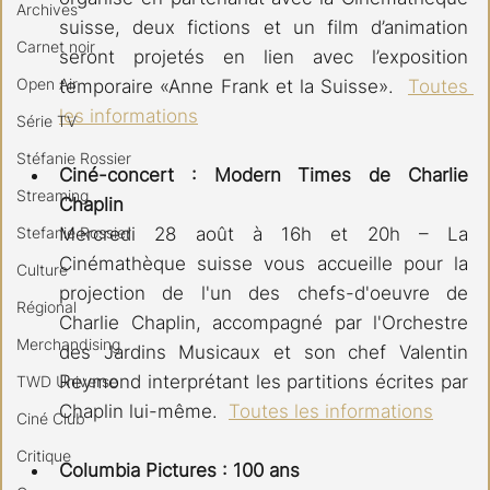
Archives
suisse, deux fictions et un film d’animation 
Carnet noir
seront projetés en lien avec l’exposition 
Open Air
temporaire «Anne Frank et la Suisse».  
Toutes 
les informations
Série TV
Stéfanie Rossier
Ciné-concert : Modern Times de Charlie 
Streaming
Chaplin
Stefanie Rossier
Mercredi 28 août à 16h et 20h – La 
Cinémathèque suisse vous accueille pour la 
Culture
projection de l'un des chefs-d'oeuvre de 
Régional
Charlie Chaplin, accompagné par l'Orchestre 
Merchandising
des Jardins Musicaux et son chef Valentin 
Reymond interprétant les partitions écrites par 
TWD Universe
Chaplin lui-même.  
Toutes les informations
Ciné Club
Critique
Columbia Pictures : 100 ans