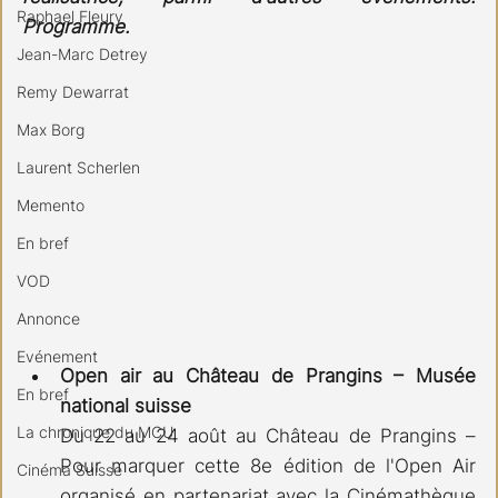
Raphael Fleury
Programme.
Jean-Marc Detrey
Remy Dewarrat
Max Borg
Laurent Scherlen
Memento
En bref
VOD
Annonce
Evénement
Open air au Château de Prangins – Musée 
En bref
national suisse
La chronique du MCU
Du 22 au 24 août au Château de Prangins – 
Pour marquer cette 8e édition de l'Open Air 
Cinéma Suisse
organisé en partenariat avec la Cinémathèque 