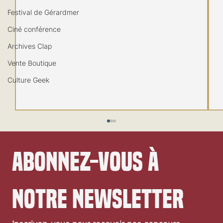
Festival de Gérardmer
Ciné conférence
Archives Clap
Vente Boutique
Culture Geek
Abonnez-vous à 
notre newsletter
Festival de Locarno 2026: Taxi Driver