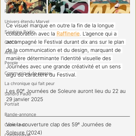
Concours
Retour en images
Univers étendu Marvel
Ce visuel marque en outre la fin de la longue 
Sandrine Bodin
collaboration avec la 
Raffinerie
. L’agence qui a 
accompagné le Festival durant dix ans sur le plan 
CMCR
de la communication et du design, marquant de 
Anime
manière déterminante l’identité visuelle des 
People
Journées avec une grande créativité et un sens 
Communiqué de presse
aigu du caractère du Festival.
La chronique qui fait peur
Les 60ᵉ Journées de Soleure auront lieu du 22 au 
Sandro Paulo
29 janvier 2025
Portrait
Bande-annonce
Voir la couverture clap des 59ᵉ Journées de 
Carnet noir
Soleure (2024)
Communiqué