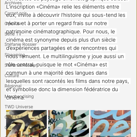
Archives
L’inscription «Cinéma» relie les éléments entre 
Carnet noir
eux, invite à découvrir l’histoire qui sous-tend les 
récits et à porter un regard frais sur notre 
Open Air
patrimoine cinématographique. Pour nous, le 
Série TV
cinéma est synonyme depuis plus d’un siècle 
Stéfanie Rossier
d’expériences partagées et de rencontres qui 
Streaming
nous remuent. Le multilinguisme y joue aussi un 
rôle central, puisque le mot «Cinéma» est 
Stefanie Rossier
commun à une majorité des langues dans 
Culture
lesquelles sont racontés les films dans notre pays, 
Régional
et symbolise donc la dimension fédératrice du 
Merchandising
cinéma.
TWD Universe
Ciné Club
Critique