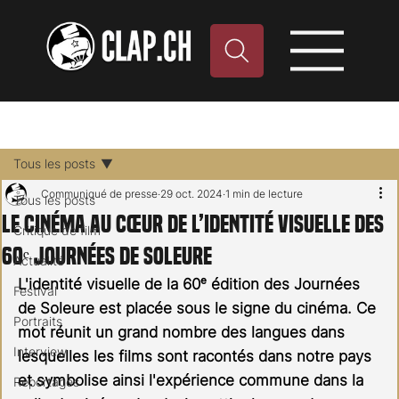
Tous les posts
Communiqué de presse
29 oct. 2024
1 min de lecture
Tous les posts
Le cinéma au cœur de l’identité visuelle des
Critique de film
60ᵉ Journées de Soleure
Actualité
L'identité visuelle de la 60ᵉ édition des Journées 
Festival
de Soleure est placée sous le signe du cinéma.
Ce 
Portraits
mot réunit un grand nombre des langues dans 
Interview
lesquelles les films sont racontés dans notre pays 
et symbolise ainsi l'expérience commune dans la 
Reportages