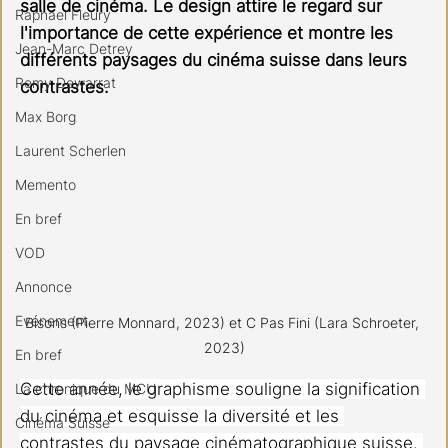
salle de cinéma.
Le design attire le regard sur 
Raphael Fleury
l'importance de cette expérience et montre les 
Jean-Marc Detrey
différents paysages du cinéma suisse dans leurs 
Remy Dewarrat
contrastes.
Max Borg
Laurent Scherlen
Memento
En bref
VOD
Annonce
Evénement
Bisons (Pierre Monnard, 2023) et C Pas Fini (Lara Schroeter, 
2023)
En bref
Cette année, le graphisme souligne la signification 
La chronique du MCU
du cinéma et esquisse la diversité et les 
Cinéma Suisse
contrastes du paysage cinématographique suisse. 