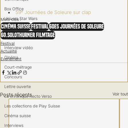
Box Office
59ᵉ Journées de Soleure sur clap
Univers Star Wars
Mots-clés :
Cinéma Suisse
Festival
60es Journées de Soleure
Thierry Uebersax
60.Solothurner Filmtage
Dossier
Festival
Interview vidéo
Actualité
Cinéma
Evénement
Court-métrage
Concours
Lettre ouverte
Voir tout
Posts récents
La chronique Recto Verso
Les collections de Play Suisse
Cinéma suisse
Interviews