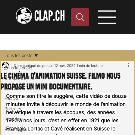
Tous les posts
Communiqué de presse
12 nov. 2024
1 min de lecture
Tous les posts
Le cinéma d'animation suisse. Filmo nous
Critique de film
propose un mini documentaire.
Actualité
Comme son titre le suggère, cette vidéo de douze 
Festival
minutes invite à découvrir le monde de l’animation 
Portraits
helvétique à travers les époques, des années 
Interview
1920 à nos jours: c’est en effet en 1921 que les 
Français Lortac et Cavé réalisent en Suisse le 
Reportages