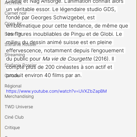
Gisèle et Nag Ansorge. L’animation connaît alors 
Archives
un véritable essor. Le légendaire studio GDS, 
Carnet noir
fondé par Georges Schwizgebel, est 
Open Air
emblématique pour cette tendance, de même que 
les figures inoubliables de Pingu et de Globi. Le 
Série TV
milieu du dessin animé suisse est en pleine 
Stéfanie Rossier
effervescence, notamment depuis l’engouement 
Streaming
du public pour 
Ma vie de Courgette
 (2016). Il 
Stefanie Rossier
compte plus de 200 cinéastes à son actif et 
produit environ 40 films par an.
Culture
Régional
https://www.youtube.com/watch?v=lJVXZbZapBM
Merchandising
TWD Universe
Ciné Club
Critique