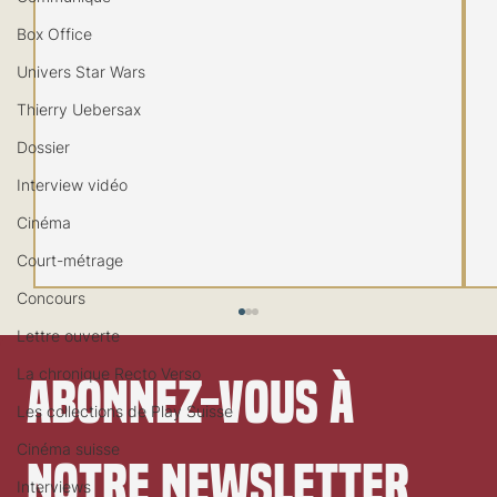
Box Office
Univers Star Wars
Thierry Uebersax
Dossier
Interview vidéo
Cinéma
Court-métrage
Concours
Lettre ouverte
La chronique Recto Verso
Abonnez-vous à 
Les collections de Play Suisse
Cinéma suisse
notre newsletter
Interviews