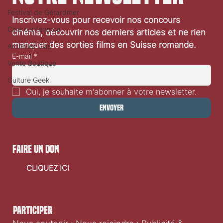
Festival de Gérardmer
«Sauvages»: Interview de Claude Barras
Inscrivez-vous pour recevoir nos concours 
Ciné conférence
cinéma, découvrir nos derniers articles et ne rien 
manquer des sorties films en Suisse romande.
Archives Clap
E-mail
*
Vente Boutique
Culture Geek
Oui, je souhaite m'abonner à votre newsletter.
Envoyer
faire un don
CLIQUEZ ICI
Participer