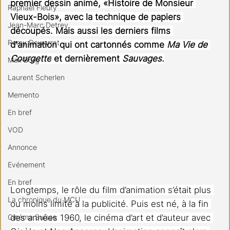
premier dessin animé, «Histoire de Monsieur 
Raphael Fleury
Vieux-Bois», avec la technique de papiers 
Jean-Marc Detrey
découpés. Mais aussi les derniers films 
Remy Dewarrat
d'animation qui ont cartonnés comme 
Ma Vie de 
Courgette
 et dernièrement 
Sauvages.
Max Borg
Laurent Scherlen
Memento
En bref
VOD
Annonce
Evénement
En bref
Longtemps, le rôle du film d’animation s’était plus 
La chronique du MCU
ou moins limité à la publicité. Puis est né, à la fin 
Cinéma Suisse
des années 1960, le cinéma d’art et d’auteur avec 