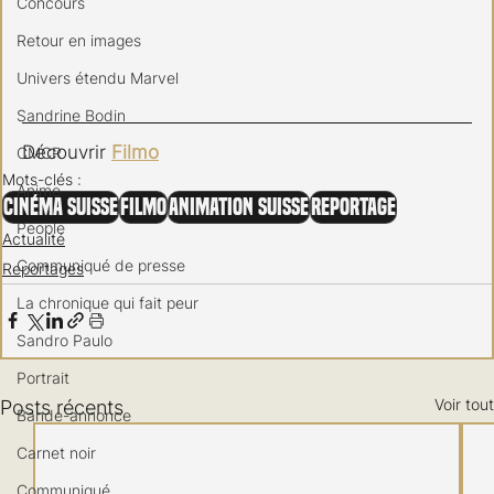
Concours
Retour en images
Univers étendu Marvel
Sandrine Bodin
Découvrir 
Filmo
CMCR
Mots-clés :
Anime
Cinéma Suisse
FILMO
Animation suisse
Reportage
People
Actualité
Communiqué de presse
Reportages
La chronique qui fait peur
Sandro Paulo
Portrait
Voir tout
Posts récents
Bande-annonce
Carnet noir
Communiqué