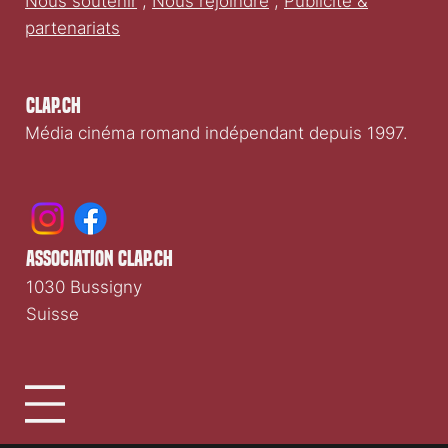
Nous soutenir
;
Nous rejoindre
;
Publicité &
partenariats
Clap.ch
Média cinéma romand indépendant depuis 1997.
association clap.ch
1030 Bussigny
Suisse