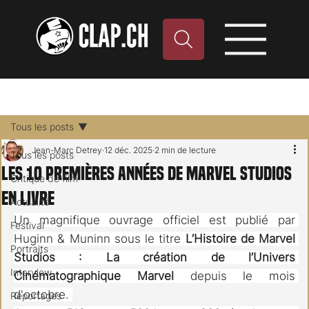
Tous les posts
Jean-Marc Detrey
12 déc. 2025
2 min de lecture
Tous les posts
Les 10 premières années de Marvel Studios
Critique de film
en livre
Actualité
Un magnifique ouvrage officiel est publié par 
Festival
Huginn & Muninn sous le titre 
L’Histoire de Marvel 
Portraits
Studios : La création de l’Univers 
Interview
Cinématographique Marvel 
depuis le mois 
d'octobre. 
Reportages