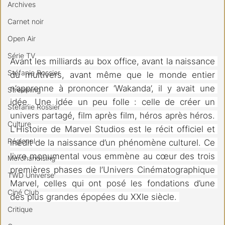
Archives
Carnet noir
Open Air
Série TV
Avant les milliards au box office, avant la naissance 
Stéfanie Rossier
du multivers, avant même que le monde entier 
n’apprenne à prononcer ‘Wakanda’, il y avait une 
Streaming
idée. Une idée un peu folle : celle de créer un 
Stefanie Rossier
univers partagé, film après film, héros après héros. 
Culture
L’Histoire de Marvel Studios est le récit officiel et 
Régional
inédit de la naissance d’un phénomène culturel. Ce 
livre monumental vous emmène au cœur des trois 
Merchandising
premières phases de l’Univers Cinématographique 
TWD Universe
Marvel, celles qui ont posé les fondations d’une 
Ciné Club
des plus grandes épopées du XXIe siècle. 
Critique