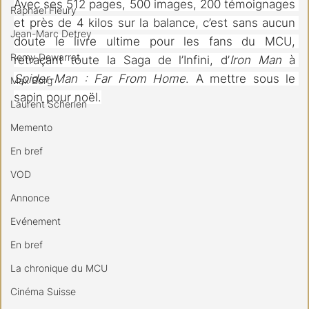
Avec ses 512 pages, 500 images, 200 témoignages 
Raphael Fleury
et près de 4 kilos sur la balance, c’est sans aucun 
Jean-Marc Detrey
doute le livre ultime pour les fans du MCU, 
Remy Dewarrat
retraçant toute la Saga de l’Infini, d’
Iron Man
 à 
Spider-Man : Far From Home
. A mettre sous le 
Max Borg
sapin pour noël.
Laurent Scherlen
Memento
En bref
VOD
Annonce
Evénement
En bref
La chronique du MCU
Cinéma Suisse