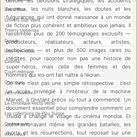
dévoile les décisions stratégiques, les accidents 
heureux, les nuits blanches, les doutes et les 
Box Office
fulgurances qui ont donné naissance à un monde 
Univers Star Wars
de fiction plus cohérent et ambitieux que jamais. Il 
Thierry Uebersax
rassemble plus de 200 témoignages exclusifs ― 
Dossier
producteurs, réalisateurs, acteurs, artistes, 
techniciens ― et plus de 500 images rares ou 
Interview vidéo
inédites, pour raconter non pas une histoire de 
Cinéma
super-héros, mais celle des femmes et des 
Court-métrage
hommes qui les ont fait naître à l’écran. 
Concours
Ce livre n’est pas une simple rétrospective : c’est 
un accès privilégié à l’intérieur de la machine 
Lettre ouverte
Marvel, à l’instant précis où tout a commencé. Un 
La chronique Recto Verso
document essentiel pour comprendre comment un 
Les collections de Play Suisse
studio a changé le visage du cinéma mondial. Et 
Cinéma suisse
comment, avant même les grandes batailles, les 
morts et les résurrections, tout reposait sur une 
Interviews