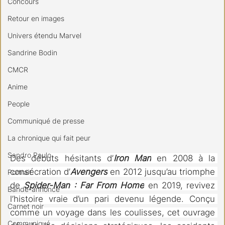
Concours
Retour en images
Univers étendu Marvel
Sandrine Bodin
CMCR
Anime
People
Communiqué de presse
La chronique qui fait peur
Sandro Paulo
Des débuts hésitants d’
Iron Man
 en 2008 à la 
consécration d’
Avengers
 en 2012 jusqu’au triomphe 
Portrait
de 
Spider-Man : Far From Home
 en 2019, revivez 
Bande-annonce
l’histoire vraie d’un pari devenu légende. Conçu 
Carnet noir
comme un voyage dans les coulisses, cet ouvrage 
Communiqué