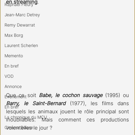
en streaming
.
Raphael Fleury
Jean-Marc Detrey
Remy Dewarrat
Max Borg
Laurent Scherlen
Memento
En bref
VOD
Annonce
Que ce soit 
Babe, le cochon sauvage
 (1995) ou 
Evénement
Barry, le Saint-Bernard
(1977), les films dans 
En bref
lesquels les animaux jouent le rôle principal sont 
La chronique du MCU
inoubliables. Mais comment ces productions 
Cinéma Suisse
voientelles le jour ?