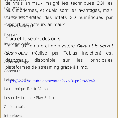
de vrais animaux malgré les techniques CGI les 
Box Office
plus modernes, et quels sont les avantages, mais 
Univers Star Wars
aussi les limites des effets 3D numériques par 
rapport aux acteurs animaux.
Thierry Uebersax
Dossier
Clara et le secret des ours
Interview vidéo
Le film d'aventure et de mystère 
Clara et le secret 
des ours
 (réalisé par Tobias Ineichen) est 
Cinéma
désormais disponible sur les principales 
Court-métrage
plateformes de streaming grâce à filmo. 
Concours
Lettre ouverte
https://www.youtube.com/watch?v=NBupn2mVOcQ
La chronique Recto Verso
Les collections de Play Suisse
Cinéma suisse
Interviews