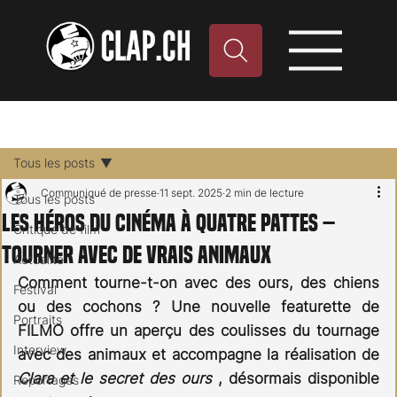
Tous les posts
Communiqué de presse
11 sept. 2025
2 min de lecture
Tous les posts
Les héros du cinéma à quatre pattes –
Critique de film
Tourner avec de vrais animaux
Actualité
Comment tourne-t-on avec des ours, des chiens 
Festival
ou des cochons ? Une nouvelle featurette de 
Portraits
FILMO offre un aperçu des coulisses du tournage 
Interview
avec des animaux et accompagne la réalisation de 
Clara et le secret des ours
 , désormais disponible 
Reportages