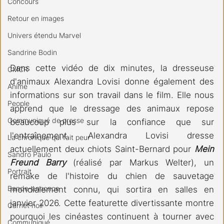
Concours
Retour en images
Univers étendu Marvel
Sandrine Bodin
Dans cette vidéo de dix minutes, la dresseuse 
CMCR
d'animaux Alexandra Lovisi donne également des 
Anime
informations sur son travail dans le film. Elle nous 
People
apprend que le dressage des animaux repose 
Communiqué de presse
beaucoup plus sur la confiance que sur 
l'entraînement. Alexandra Lovisi dresse 
La chronique qui fait peur
actuellement deux chiots Saint-Bernard pour 
Mein 
Sandro Paulo
Freund Barry
 (réalisé par Markus Welter), un 
Portrait
remake de l'histoire du chien de sauvetage 
Bande-annonce
mondialement connu, qui sortira en salles en 
janvier 2026. Cette featurette divertissante montre 
Carnet noir
pourquoi les cinéastes continuent à tourner avec 
Communiqué