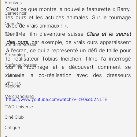
Archives
C'est ce que montre la nouvelle featurette « Barry, 
Carnet noir
les ours et les astuces animales. Sur le tournage 
Open Air
avec de vrais animaux ! ». 
Dans le film d'aventure suisse 
Clara et le secret 
Série TV
des ours
, par exemple, de vrais ours apparaissent 
Stéfanie Rossier
à l'écran, ce qui a représenté un défi de taille pour 
Streaming
le réalisateur Tobias Ineichen. filmo l'a interrogé 
Stefanie Rossier
sur le tournage et a découvert comment se 
déroule la co-réalisation avec des dresseurs 
Culture
d'ours. 
Régional
Merchandising
https://www.youtube.com/watch?v=zF0sd02NLTE
TWD Universe
Ciné Club
Critique