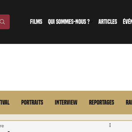
FILMS
QUI SOMMES-NOUS ?
ARTICLES
ÉVÉ
tival
Portraits
Interview
Reportages
Ra
n bref
VOD
Annonce
Evénement
En bref
ure