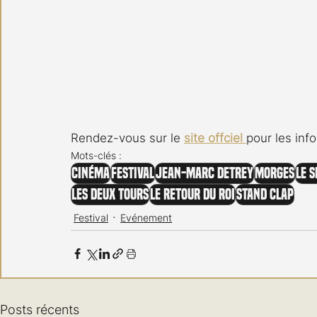
Rendez-vous sur le 
site offciel 
pour les info
Mots-clés :
Cinéma
Festival
Jean-Marc Detrey
Morges
Le 
Les Deux Tours
Le Retour du Roi
Stand Clap
Festival
Evénement
Posts récents