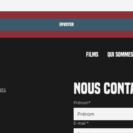
ocarno 2026: Jaws
Festival de Locarno 2026: Jour 
Envoyer
FILMS
QUI SOMMES
Nous cont
ats
Prénom*
E-mail
*