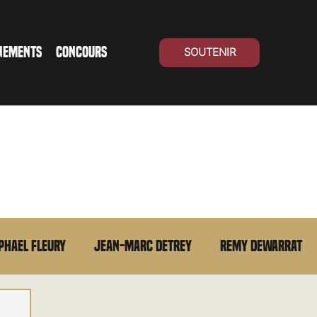
NEMENTS
CONCOURS
SOUTENIR
phael Fleury
Jean-Marc Detrey
Remy Dewarrat
La chronique du MCU
Cinéma Suisse
Archives