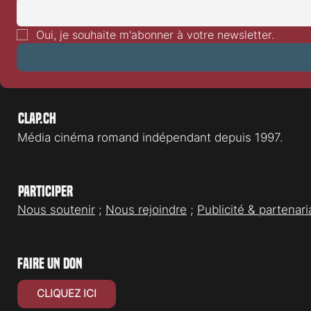
Festival de L
Festival de Locarno 2026: Wild at
Heart
Oui, je souhaite m'abonner à votre newsletter.
Clap.ch
Média cinéma romand indépendant depuis 1997.
Participer
Nous soutenir
;
Nous rejoindre
;
Publicité & partenari
faire un don
CLIQUEZ ICI