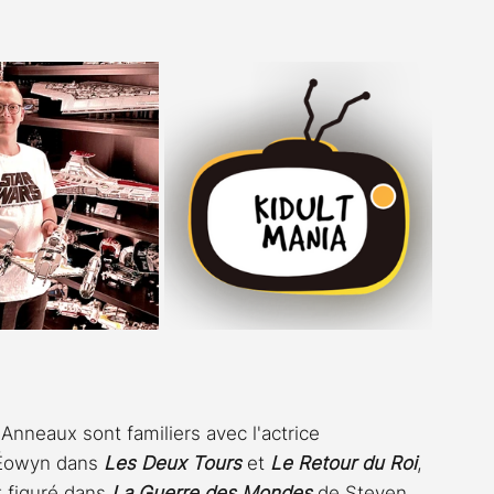
Anneaux sont familiers avec l'actrice 
 Éowyn dans 
Les Deux Tours
 et 
Le Retour du Roi
, 
 figuré dans 
La Guerre des Mondes
 de Steven 