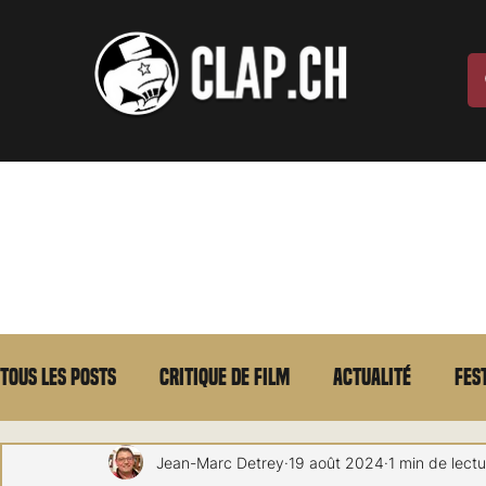
Tous les posts
Critique de film
Actualité
Fes
Max Borg
Laurent Scherlen
Memento
E
Jean-Marc Detrey
19 août 2024
1 min de lect