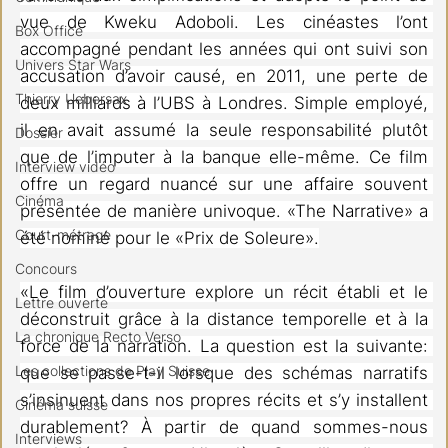
vue de Kweku Adoboli. Les cinéastes l’ont 
Box Office
accompagné pendant les années qui ont suivi son 
Univers Star Wars
accusation d’avoir causé, en 2011, une perte de 
Thierry Uebersax
deux milliards à l’UBS à Londres. Simple employé, 
il en avait assumé la seule responsabilité plutôt 
Dossier
que de l’imputer à la banque elle-même. Ce film 
Interview vidéo
offre un regard nuancé sur une affaire souvent 
Cinéma
présentée de manière univoque. «The Narrative» a 
Court-métrage
été nominé pour le «Prix de Soleure».
Concours
«Le film d’ouverture explore un récit établi et le 
Lettre ouverte
déconstruit grâce à la distance temporelle et à la 
La chronique Recto Verso
force de la narration. La question est la suivante: 
Les collections de Play Suisse
que se passe-t-il lorsque des schémas narratifs 
s’insinuent dans nos propres récits et s’y installent 
Cinéma suisse
durablement? À partir de quand sommes-nous 
Interviews