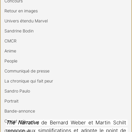
Concours
Retour en images
Univers étendu Marvel
Sandrine Bodin
CMCR
Anime
People
Communiqué de presse
La chronique qui fait peur
Sandro Paulo
Portrait
Bande-annonce
Carnet noir
The Narrative
 de Bernard Weber et Martin Schilt 
renonce aux simplifications et adopte le point de 
Communiqué