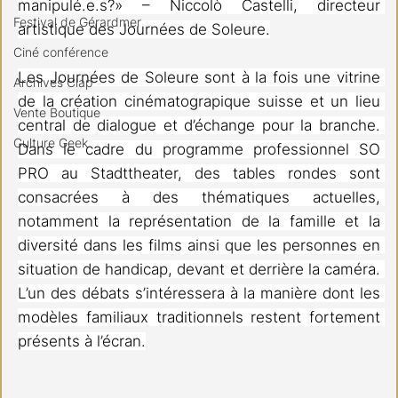
manipulé.e.s?» – Niccolò Castelli, directeur 
Festival de Gérardmer
artistique des Journées de Soleure.
Ciné conférence
Les Journées de Soleure sont à la fois une vitrine 
Archives Clap
de la création cinématograpique suisse et un lieu 
Vente Boutique
central de dialogue et d’échange pour la branche. 
Culture Geek
Dans le cadre du programme professionnel SO 
PRO au Stadttheater, des tables rondes sont 
consacrées à des thématiques actuelles, 
notamment la représentation de la famille et la 
diversité dans les films ainsi que les personnes en 
situation de handicap, devant et derrière la caméra. 
L’un des débats s’intéressera à la manière dont les 
modèles familiaux traditionnels restent fortement 
présents à l’écran.