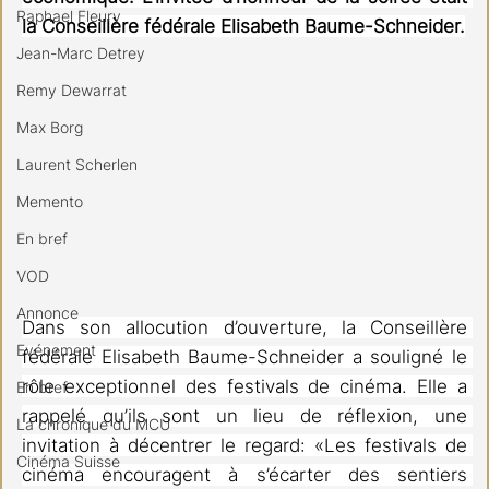
Raphael Fleury
la Conseillère fédérale Elisabeth Baume-Schneider.
Jean-Marc Detrey
Remy Dewarrat
Max Borg
Laurent Scherlen
Memento
En bref
VOD
Annonce
Dans son allocution d’ouverture, la Conseillère 
Evénement
fédérale Elisabeth Baume-Schneider a souligné le 
rôle exceptionnel des festivals de cinéma. Elle a 
En bref
rappelé qu’ils sont un lieu de réflexion, une 
La chronique du MCU
invitation à décentrer le regard: «Les festivals de 
Cinéma Suisse
cinéma encouragent à s’écarter des sentiers 