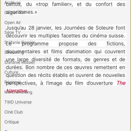
Archives
battus, du «trop familier», et du confort des 
algorithmes.»
Carnet noir
Open Air
Jusqu’au 28 janvier, les Journées de Soleure font 
Série TV
découvrir les multiples facettes du cinéma suisse. 
Stéfanie Rossier
Le programme propose des fictions, 
documentaires et films d’animation qui couvrent 
Streaming
une large diversité de formats, de genres et de 
Stefanie Rossier
durées. Bon nombre de ces œuvres remettent en 
Culture
question des récits établis et ouvrent de nouvelles 
Régional
perspectives, à l’image du film d’ouverture 
The 
Narrative
.
Merchandising
TWD Universe
Ciné Club
Critique