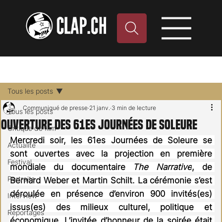
Tous les posts
Communiqué de presse
21 janv.
3 min de lecture
Tous les posts
Ouverture des 61es Journées de Soleure
Critique de film
Mercredi soir, les 61es Journées de Soleure se 
Actualité
sont ouvertes avec la projection en première 
Festival
mondiale du documentaire 
The Narrative
, de 
Portraits
Bernard Weber et Martin Schilt. La cérémonie s’est 
déroulée en présence d’environ 900 invités(es) 
Interview
issus(es) des milieux culturel, politique et 
Reportages
économique. L’invitée d’honneur de la soirée était 