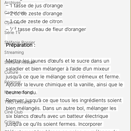
Archives
– 1 tasse de jus d’orange
Carnet noir
– 2 cc de zeste d’orange
– 1 cc de zeste de citron
Open Air
– ¹⁄ ² tasse d’eau de fleur d’oranger
Série TV
Stéfanie Rossier
Préparation :
Streaming
Mettre les jaunes d’œufs et le sucre dans un 
Stefanie Rossier
saladier et bien mélanger à l’aide d’un mixeur 
Culture
jusqu’à ce que le mélange soit crémeux et ferme.
Régional
Ajouter la levure chimique et la vanille, ainsi que le 
beurre fondu.
Merchandising
Remuer jusqu’à ce que tous les ingrédients soient 
TWD Universe
bien mélangés. Dans un autre bol, mélanger les 
Ciné Club
six blancs d’œufs avec un batteur électrique 
Critique
jusqu’à ce qu’ils soient fermes. Incorporer 