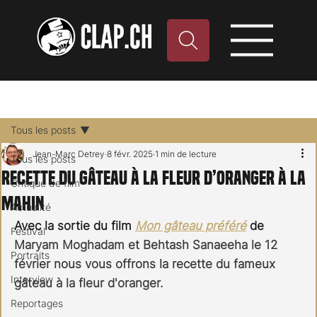
Tous les posts
Jean-Marc Detrey
8 févr. 2025
1 min de lecture
Tous les posts
Recette du gâteau à la fleur d’oranger à la
Critique de film
Mahin
Actualité
Avec la sortie du film 
Mon gâteau préféré
 de 
Festival
Maryam Moghadam et Behtash Sanaeeha le 12 
Portraits
février nous vous offrons la recette du fameux 
Interview
gâteau à la fleur d'oranger.
Reportages