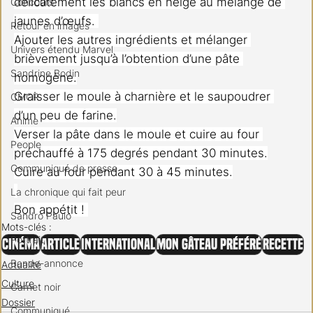
délicatement les blancs en neige au mélange de 
Concours
jaunes d’œufs. 
Retour en images
Ajouter les autres ingrédients et mélanger 
Univers étendu Marvel
brièvement jusqu’à l’obtention d’une pâte 
Sandrine Bodin
homogène.
Graisser le moule à charnière et le saupoudrer 
CMCR
d’un peu de farine.
Anime
Verser la pâte dans le moule et cuire au four 
People
préchauffé à 175 degrés pendant 30 minutes.
Communiqué de presse
Cuire au four pendant 30 à 45 minutes.
La chronique qui fait peur
Bon appétit ! 
Sandro Paulo
Mots-clés :
Portrait
Cinéma
Article
International
Mon gâteau préféré
Recette
Bande-annonce
Actualité
Culture
Carnet noir
Dossier
Communiqué