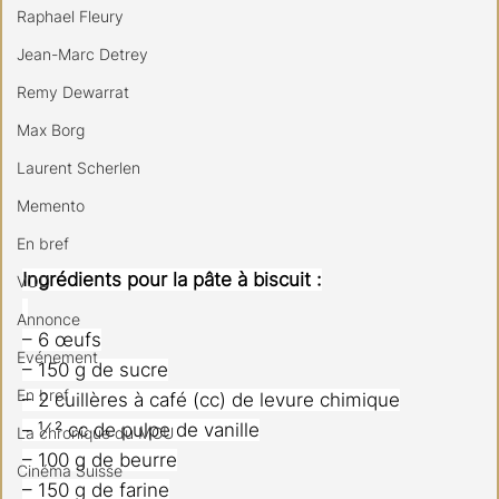
Raphael Fleury
Jean-Marc Detrey
Remy Dewarrat
Max Borg
Laurent Scherlen
Memento
En bref
Ingrédients pour la pâte à biscuit :
VOD
Annonce
– 6 œufs
Evénement
– 150 g de sucre
En bref
– 2 cuillères à café (cc) de levure chimique
– ¹⁄ ² cc de pulpe de vanille
La chronique du MCU
– 100 g de beurre
Cinéma Suisse
– 150 g de farine