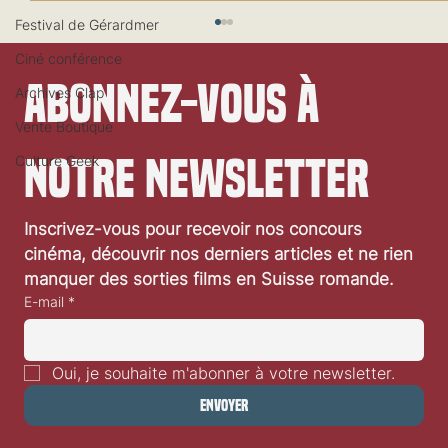
Festival de Gérardmer
Ciné conférence
Abonnez-vous à 
Archives Clap
Vente Boutique
notre newsletter
Culture Geek
Festival de Locarno 2026: Jaws
Inscrivez-vous pour recevoir nos concours 
cinéma, découvrir nos derniers articles et ne rien 
manquer des sorties films en Suisse romande.
E-mail
*
Oui, je souhaite m'abonner à votre newsletter.
Envoyer