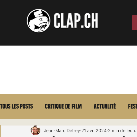
Tous les posts
Critique de film
Actualité
Fes
Max Borg
Laurent Scherlen
Memento
E
Jean-Marc Detrey
21 avr. 2024
2 min de lectu