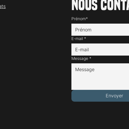
Nous cont
ats
Prénom*
E-mail
*
Message
*
Envoyer