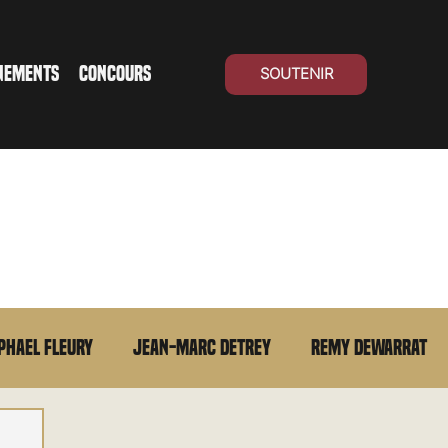
NEMENTS
CONCOURS
SOUTENIR
phael Fleury
Jean-Marc Detrey
Remy Dewarrat
La chronique du MCU
Cinéma Suisse
Archives