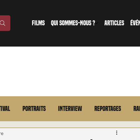
FILMS
QUI SOMMES-NOUS ?
ARTICLES
ÉVÉ
tival
Portraits
Interview
Reportages
Ra
n bref
VOD
Annonce
Evénement
En bref
re