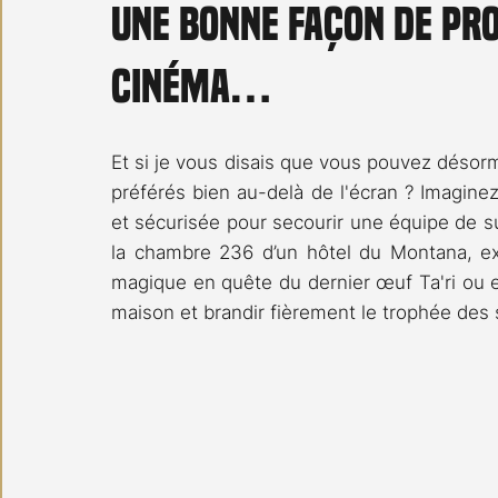
Une bonne façon de pr
Carnet noir
Open Air
Série TV
Stéfanie 
cinéma…
Et si je vous disais que vous pouvez désorma
préférés bien au-delà de l'écran ? Imaginez 
et sécurisée pour secourir une équipe de s
la chambre 236 d’un hôtel du Montana, exp
magique en quête du dernier œuf Ta'ri ou 
maison et brandir fièrement le trophée des 