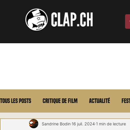
Tous les posts
Critique de film
Actualité
Fes
Max Borg
Laurent Scherlen
Memento
E
Sandrine Bodin
16 juil. 2024
1 min de lecture