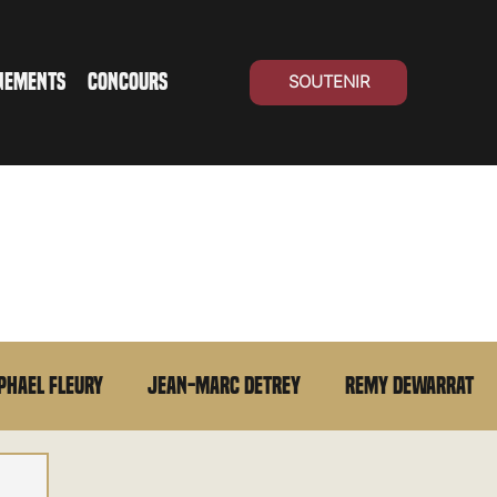
NEMENTS
CONCOURS
SOUTENIR
phael Fleury
Jean-Marc Detrey
Remy Dewarrat
La chronique du MCU
Cinéma Suisse
Archives