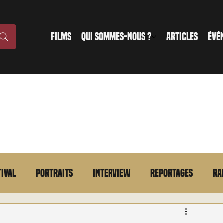
FILMS
QUI SOMMES-NOUS ?
ARTICLES
ÉVÉ
tival
Portraits
Interview
Reportages
Ra
n bref
VOD
Annonce
Evénement
En bref