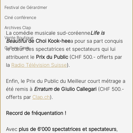
Festival de Gérardmer
Ciné conférence
Archives Clap
La comédie musicale sud-coréenne
Life is 
Vente Boutique
Beautiful
 de Choi Kook-hee
a pour sa part conquis 
Culture Geek
le cœur des spectatrices et spectateurs qui lui 
attribuent le 
Prix du Public 
(CHF 500.- offerts par 
la 
Radio Télévision Suisse
).
Enfin, le Prix du Public du Meilleur court métrage a 
été remis à 
Erratum 
de Giulio Callegari
 (CHF 500.- 
offerts par 
Clap.ch
).
Record de fréquentation !
Avec 
plus de 6'000 spectatrices et spectateurs
, 