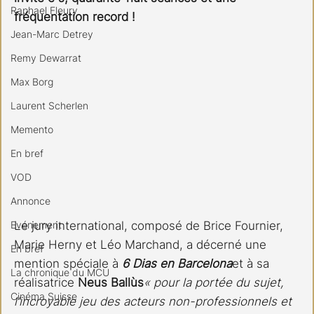
Raphael Fleury
fréquentation record !
Jean-Marc Detrey
Remy Dewarrat
Max Borg
Laurent Scherlen
Memento
En bref
VOD
Annonce
Evénement
Le jury international, composé de Brice Fournier, 
Marie Herny et Léo Marchand, a décerné une 
En bref
mention spéciale à 
6 Dias en Barcelona
et à sa 
La chronique du MCU
réalisatrice 
Neus Ballùs
« pour la portée du sujet, 
Cinéma Suisse
l’incroyable jeu des acteurs non-professionnels et 