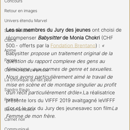
Concours
Retour en images
Univers étendu Marvel
Les six membres du Jury des jeunes 
ont choisi de 
Sandrine Bodin
récompenser 
Babysitter 
de Monia Chokri 
(CHF 
CMCR
500.- offerts par la 
Fondation Brentano
) : 
« 
Anime
Babysitter
 propose un traitement original de la 
People
question du rapport complexe des gens au 
féminisme, aux normes de genre et sexuelles. 
Communiqué de presse
Nous avons particulièrement aimé le travail de 
La chronique qui fait peur
mise en scène et de montage singulier au profit 
Sandro Paulo
d’un récit particulièrement drôle»
.La réalisatrice 
Portrait
présente lors du VIFFF 2019 avaitgagné leVIFFF 
d'or et le prix du Jury des jeunesavec son film
La 
Bande-annonce
Femme de mon frère
.
Carnet noir
Communiqué