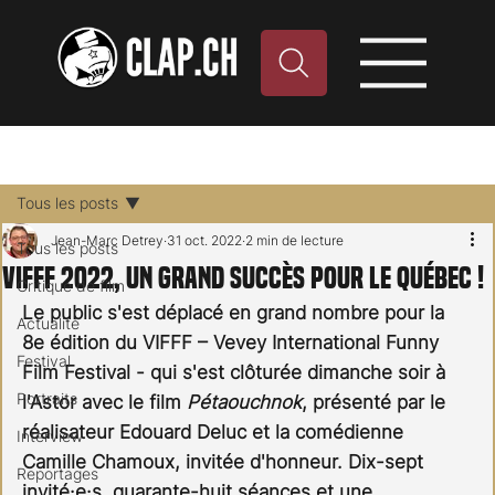
Tous les posts
Jean-Marc Detrey
31 oct. 2022
2 min de lecture
Tous les posts
VIFFF 2022, un grand succès pour le Québec !
Critique de film
Le public s'est déplacé en grand nombre pour la 
Actualité
8e édition du VIFFF – Vevey International Funny 
Festival
Film Festival - qui s'est clôturée dimanche soir à 
Portraits
l'Astor avec le film 
Pétaouchnok
, présenté par le 
réalisateur Edouard Deluc et la comédienne 
Interview
Camille Chamoux, invitée d'honneur. Dix-sept 
Reportages
invité·e·s, quarante-huit séances et une 