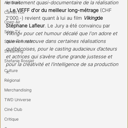
le traitement quasi-documentaire de la réalisation 
Archives
».
Le VIFFF d'or du meilleur long-métrage
 (CHF 
Carnet noir
2'000.-) revient quant à lui au film 
Viking
de 
Open Air
Stéphane Lafleur
. 
Le Jury a été convaincu par 
Série TV
Viking« pour cet humour décalé que l'on adore et 
que l’on retrouve dans certaines réalisations 
Stéfanie Rossier
québécoises, pour le casting audacieux d’acteurs 
Streaming
et actrices qui s’avère d’une grande justesse et 
Stefanie Rossier
pour la créativité et l’intelligence de sa production 
Culture
».
Régional
Merchandising
TWD Universe
Ciné Club
Critique