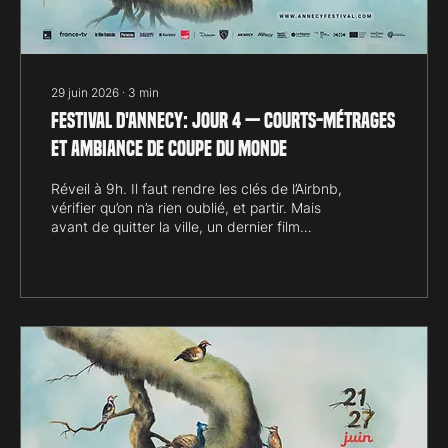
29 juin 2026
∙
3
min
Festival d'Annecy: jour 4 — courts-métrages
et ambiance de Coupe du Monde
Réveil à 9h. Il faut rendre les clés de l’Airbnb,
vérifier qu’on n’a rien oublié, et partir. Mais
avant de quitter la ville, un dernier film
m’attend : Carmen, l’oiseau rebelle, de
Sébastien Laudenbach et Santiago
Otheguy. Dans les ruelles de Séville, Salva
et Belén, deux gamins des rues, tentent
d’éloigner la menace qui plane sur Carmen,
jeune femme libre et flamboyante dont le
brigadier José est tombé éperdument
amoureux. Le film s’inspire librement de
l’opéra-comique de Bizet, et en garde...