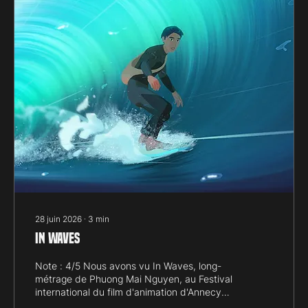
soi : l’air est lourd, le soleil frappe déjà fort, et
mon corps accumule la fatigue des nuits
courtes. La veille, couché entre minuit et une
heure du matin,...
28 juin 2026
∙
3
min
In Waves
Note : 4/5 Nous avons vu In Waves, long-
métrage de Phuong Mai Nguyen, au Festival
international du film d'animation d'Annecy
2026. Retour sur une œuvre qui s'intéresse