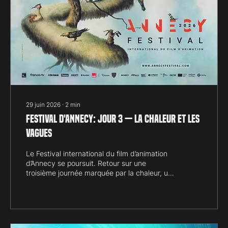
29 juin 2026
∙
2
min
Festival d'Annecy: jour 3 — la chaleur et les
vagues
Le Festival international du film d’animation
d’Annecy se poursuit. Retour sur une
troisième journée marquée par la chaleur, un
matin sacrifié et une soirée émouvante. Le
festival consume. Non seulement par
l’intensité de sa programmation, mais aussi
par la chaleur qui s’abat sur Annecy dès le
matin. Se lever tôt devient une épreuve en