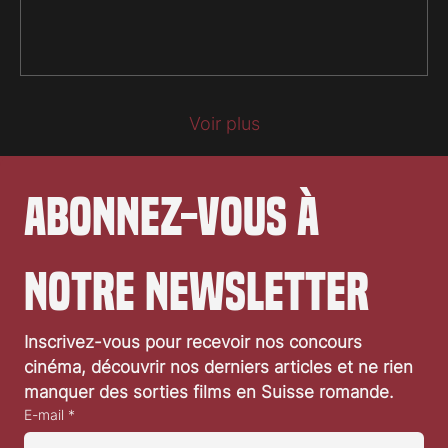
à une histoire d'amour mise à l'épreuve, et à
ce qu'elle laisse derrière elle. © Frenetic
Films AG On dit que les vagues naissent du
vent, les histoires d'amour aussi. Elles
prennent forme dans le souffle de l'autre,
s'élancent, grandissent et déferlent pour
Voir plus
devenir inarrêtables, et ce qu'elles laissent
derrière elles n'est...
Abonnez-vous à 
notre newsletter
Inscrivez-vous pour recevoir nos concours 
cinéma, découvrir nos derniers articles et ne rien 
manquer des sorties films en Suisse romande.
E-mail
*