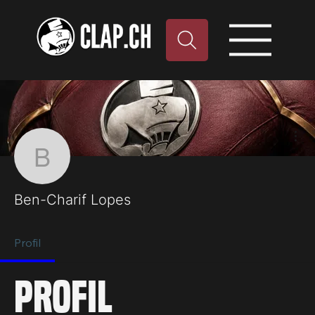
Plu
Ben-Charif Lopes
Ben-Charif Lopes
Profil
Profil