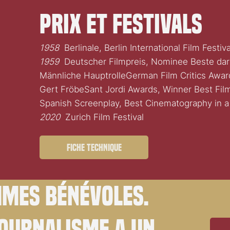
Prix et festivals
1958
Berlinale, Berlin International Film Fest
1959
Deutscher Filmpreis, Nominee Beste dars
Männliche HauptrolleGerman Film Critics Award
Gert FröbeSant Jordi Awards, Winner Best Film
Spanish Screenplay, Best Cinematography in a
2020
Zurich Film Festival
Fiche technique
mes bénévoles.
journalisme a un