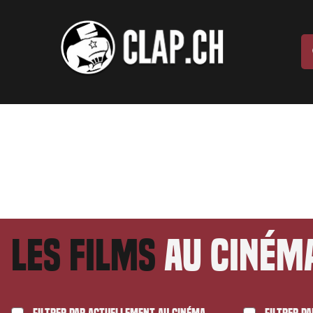
Les films
au ciném