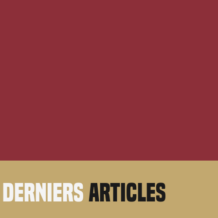
derniers
articles