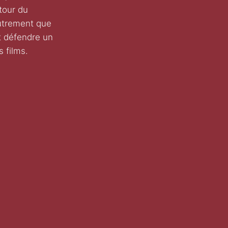
utour du
utrement que
st défendre un
s films.