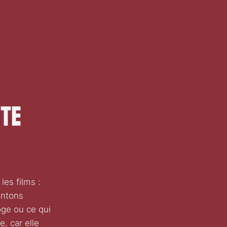
ste
es films :
entons
oge ou ce qui
, car elle