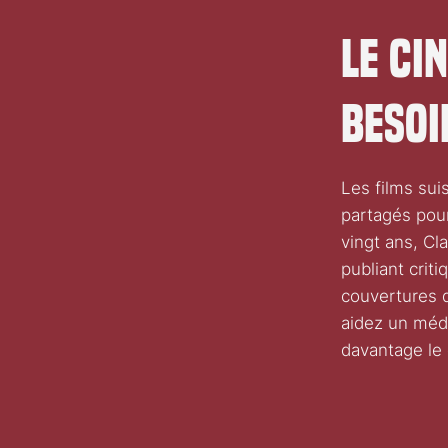
Le ci
besoi
Les films sui
partagés pour
vingt ans, Cla
publiant crit
couvertures d
aidez un médi
davantage le 