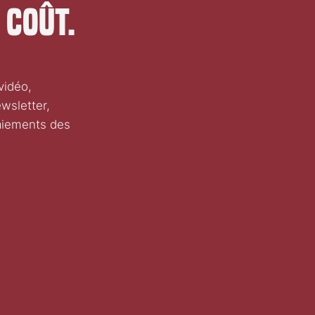
 coût.
vidéo,
wsletter,
aiements des