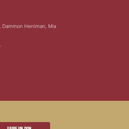
e, Dammon Herriman, Mia
.
Faire un don