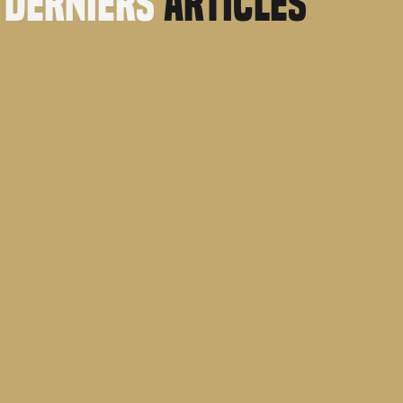
derniers
articles