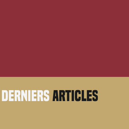
derniers
articles