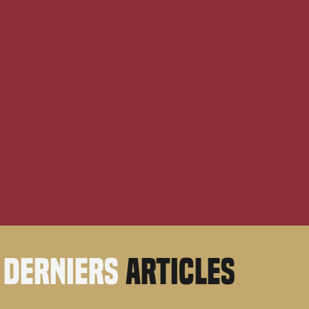
derniers
articles