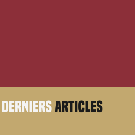
derniers
articles