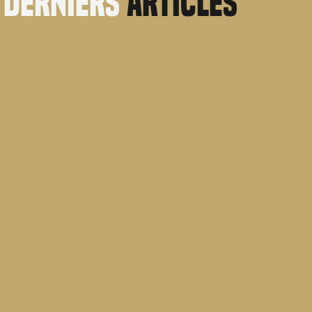
derniers
articles