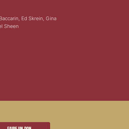
accarin, Ed Skrein, Gina
hel Sheen
Faire un don