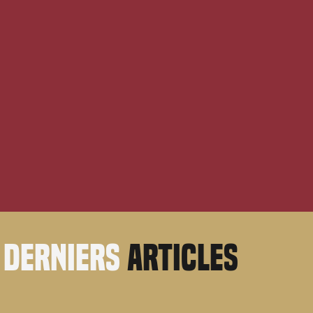
derniers
articles