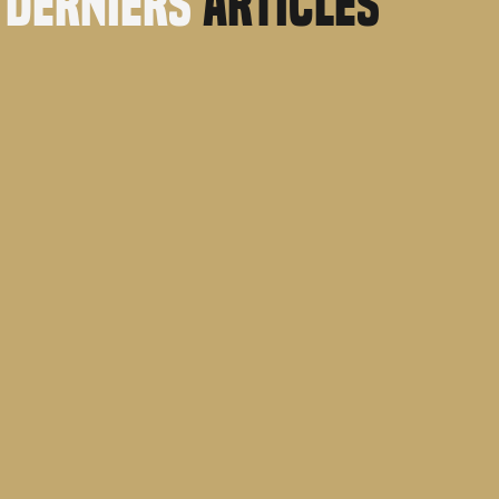
derniers
articles