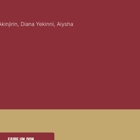
injirin, Diana Yekinni, Aiysha
Faire un don