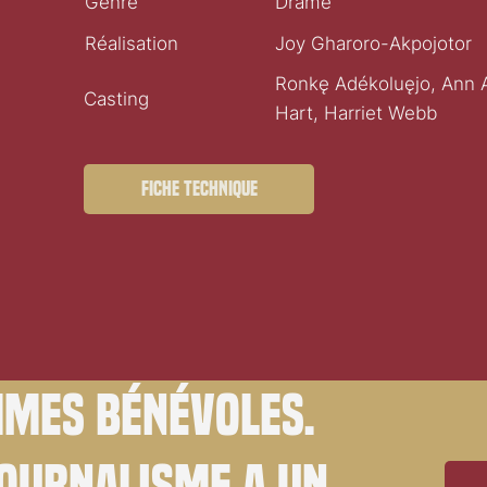
Genre
Drame
Réalisation
Joy Gharoro-Akpojotor
Ronkę Adékoluęjo, Ann Ak
Casting
Hart, Harriet Webb
Fiche technique
mes bénévoles.
journalisme a un