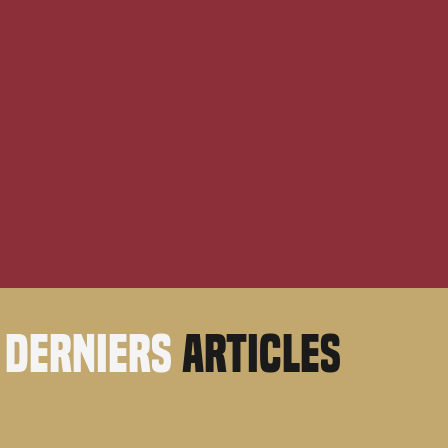
derniers
articles