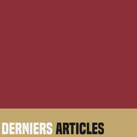
derniers
articles