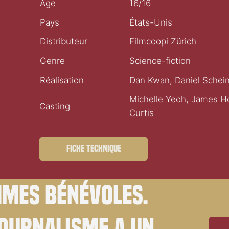
Âge
16/16
Pays
États-Unis
Distributeur
Filmcoopi Zürich
Genre
Science-fiction
Réalisation
Dan Kwan, Daniel Schein
Michelle Yeoh, James H
Casting
Curtis
Fiche technique
mes bénévoles.
journalisme a un