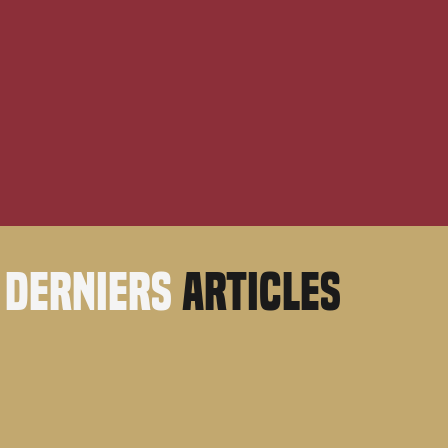
derniers
articles