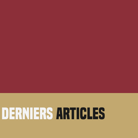
derniers
articles