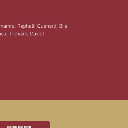
mamra, Raphaël Quenard, Bilel
cu, Tiphaine Daviot
Faire un don