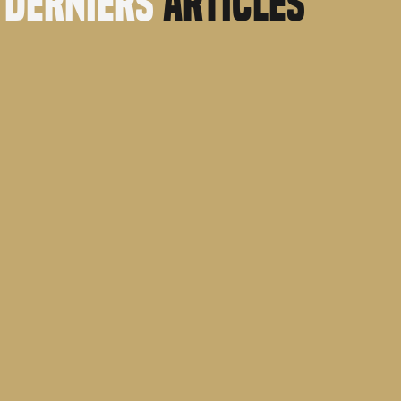
derniers
articles