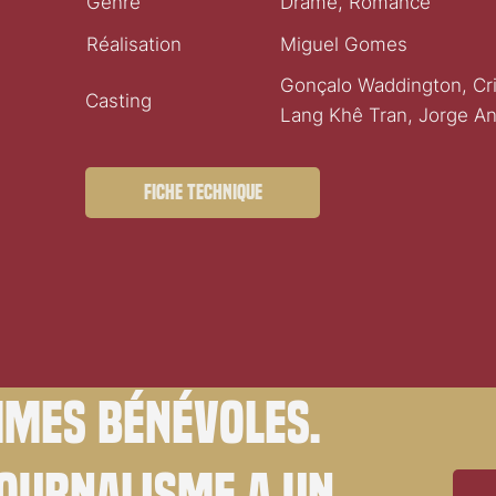
Genre
Drame, Romance
Réalisation
Miguel Gomes
Gonçalo Waddington, Cris
Casting
Lang Khê Tran, Jorge A
Fiche technique
mes bénévoles.
journalisme a un