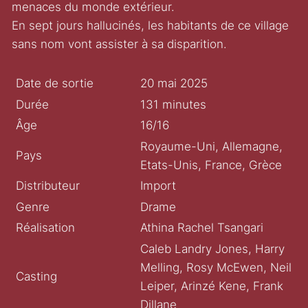
menaces du monde extérieur.
En sept jours hallucinés, les habitants de ce village
sans nom vont assister à sa disparition.
Date de sortie
20 mai 2025
Durée
131 minutes
Âge
16/16
Royaume-Uni, Allemagne,
Pays
Etats-Unis, France, Grèce
Distributeur
Import
Genre
Drame
Réalisation
Athina Rachel Tsangari
Caleb Landry Jones, Harry
Melling, Rosy McEwen, Neil
Casting
Leiper, Arinzé Kene, Frank
Dillane